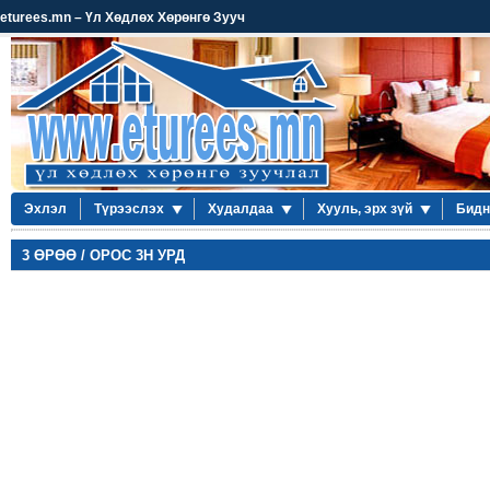
eturees.mn – Үл Хөдлөх Хөрөнгө Зууч
Эхлэл
Түрээслэх
Худалдаа
Хууль, эрх зүй
Бидн
3 ӨРӨӨ / ОРОС 3Н УРД