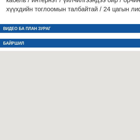
кабель / интернэт / үйлчилгээндээ ойр / орчин
хүүхдийн тоглоомын талбайтай / 24 цагын ли
ВИДЕО БА ПЛАН ЗУРАГ
БАЙРШИЛ