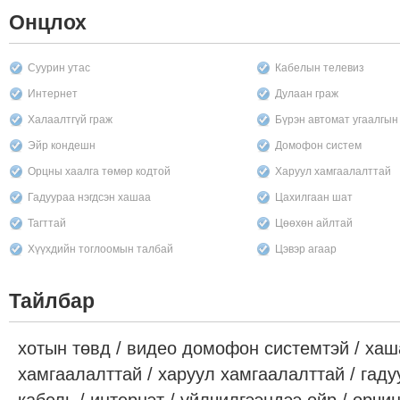
Онцлох
Суурин утас
Кабелын телевиз
Интернет
Дулаан граж
Халаалтгүй граж
Бүрэн автомат угаалгы
Эйр кондешн
Домофон систем
Орцны хаалга төмөр кодтой
Харуул хамгаалалттай
Гадуураа нэгдсэн хашаа
Цахилгаан шат
Тагттай
Цөөхөн айлтай
Хүүхдийн тоглоомын талбай
Цэвэр агаар
Тайлбар
хотын төвд / видео домофон системтэй / ха
хамгаалалттай / харуул хамгаалалттай / гадуу