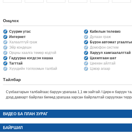
Онцлох
Суурин утас
Кабелын телевиз
Интернет
Дулаан граж
Халаалтгүй граж
Бүрэн автомат угаалг
Эйр кондешн
Домофон систем
Орцны хаалга төмөр кодтой
Харуул хамгаалалттай
Гадуураа нэгдсэн хашаа
Цахилгаан шат
Тагттай
Цөөхөн айлтай
Хүүхдийн тоглоомын талбай
Цэвэр агаар
Тайлбар
Сүхбаатарын талбайгаас баруун урагшаа 1,1 км зайтай / Цирк-н баруун т
дээд давхарт байрлах бөгөөд урагшаа харсан байрлалтай саруулхан терр
ВИДЕО БА ПЛАН ЗУРАГ
БАЙРШИЛ