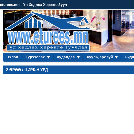
eturees.mn – Үл Хөдлөх Хөрөнгө Зууч
Эхлэл
Түрээслэх
Худалдаа
Хууль, эрх зүй
Бидн
2 ӨРӨӨ / ЦИРК-Н УРД