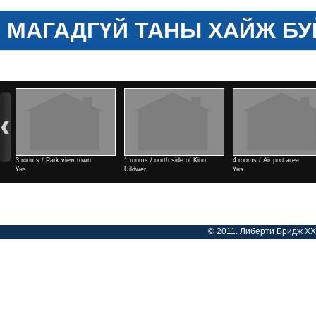
МАГАДГҮЙ ТАНЫ ХАЙЖ БУ
3 rooms / Park view town
1 rooms / north side of Kino
4 rooms / Air port area
Үнэ
Uildwer
Үнэ
Үнэ
© 2011. Либерти Бридж ХХК