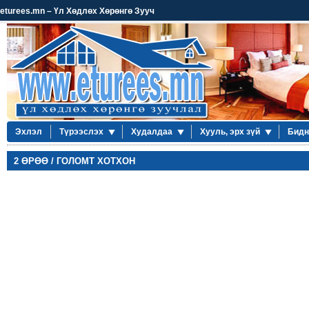
eturees.mn – Үл Хөдлөх Хөрөнгө Зууч
Эхлэл
Түрээслэх
Худалдаа
Хууль, эрх зүй
Бидн
2 ӨРӨӨ / ГОЛОМТ ХОТХОН