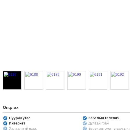
Онцлох
Суурин утас
Кабелын телевиз
Интернет
Дулаан граж
Халаалтгүй граж
Бүрэн автомат угаалгын