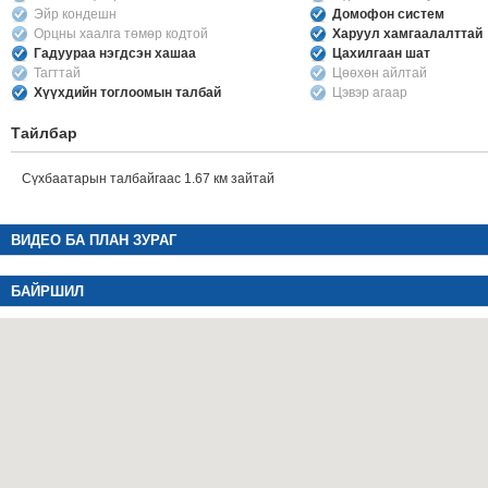
Эйр кондешн
Домофон систем
Орцны хаалга төмөр кодтой
Харуул хамгаалалттай
Гадуураа нэгдсэн хашаа
Цахилгаан шат
Тагттай
Цөөхөн айлтай
Хүүхдийн тоглоомын талбай
Цэвэр агаар
Тайлбар
Сүхбаатарын талбайгаас 1.67 км зайтай
ВИДЕО БА ПЛАН ЗУРАГ
БАЙРШИЛ