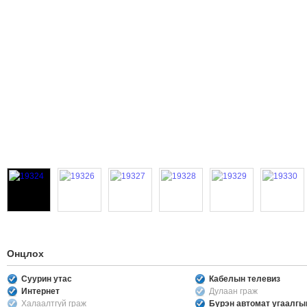
Онцлох
Суурин утас
Кабелын телевиз
Интернет
Дулаан граж
Халаалтгүй граж
Бүрэн автомат угаалг