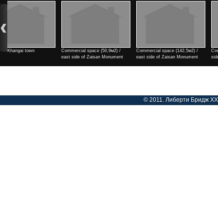
Commercial space (142,5м2) /
Commercial space (182м2) / east
2 rooms / north side of Tengis
east side of Zaisan Monument
side of Zaisan Monument
cinema
Үнэ
Үнэ
Үнэ
© 2011. Либерти Бридж ХХК