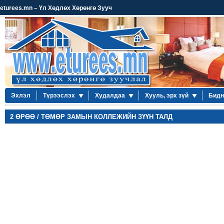
eturees.mn – Үл Хөдлөх Хөрөнгө Зууч
Эхлэл
Түрээслэх
Худалдаа
Хууль, эрх зүй
Бидн
2 ӨРӨӨ / ТӨМӨР ЗАМЫН КОЛЛЕЖИЙН ЗҮҮН ТАЛД