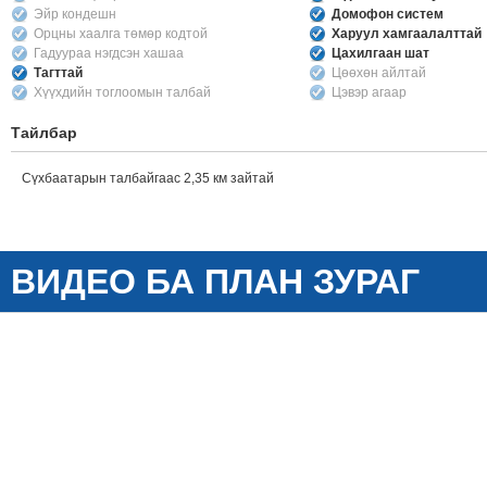
Эйр кондешн
Домофон систем
Орцны хаалга төмөр кодтой
Харуул хамгаалалттай
Гадуураа нэгдсэн хашаа
Цахилгаан шат
Тагттай
Цөөхөн айлтай
Хүүхдийн тоглоомын талбай
Цэвэр агаар
Тайлбар
Сүхбаатарын талбайгаас 2,35 км зайтай
ВИДЕО БА ПЛАН ЗУРАГ