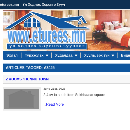
eturees.mn – Үл Хөдлөх Хөрөнгө Зууч
Эхлэл
Түрээслэх
Худалдаа
Хууль, эрх зүй
Бидн
ARTICLES TAGGED: A3425
2 ROOMS / HUNNU TOWN
June 21st, 2026
3,4 км to south from Sukhbaatar square.
...
Read More