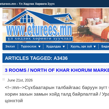
eturees.mn – Үл Хөдлөх Хөрөнгө Зууч
Эхлэл
Түрээслэх
Худалдаа
Хууль, эрх зүй
Бидн
ARTICLES TAGGED: A3436
3 ROOMS / NORTH OF KHAR KHORUM MARK
June 21st, 2026
<!–:mn–>Сүхбаатарын талбайгаас баруун зүгт 
хорин захын замын хойд талд байрлалтай / Ур
цонхтой