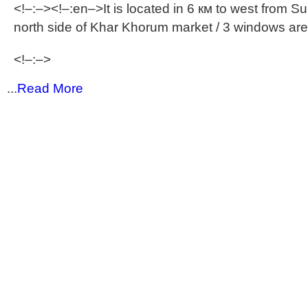
<!–:–><!–:en–>It is located in 6 км to west from 
north side of Khar Khorum market / 3 windows are 
<!–:–>
...
Read More