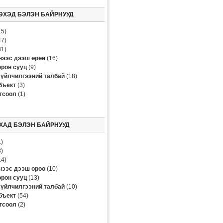
ЭХЭД БЭЛЭН БАЙРНУУД
5)
7)
1)
үнээс дээш өрөө
(16)
рон сууц
(9)
үйлчилгээний талбай
(18)
бъект
(3)
огсоол
(1)
ХАД БЭЛЭН БАЙРНУУД
)
)
4)
үнээс дээш өрөө
(10)
рон сууц
(13)
үйлчилгээний талбай
(10)
бъект
(54)
огсоол
(2)