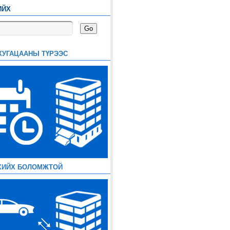
ИЙХ
ХУГАЦААНЫ ТҮРЭЭС
ХИЙХ БОЛОМЖТОЙ