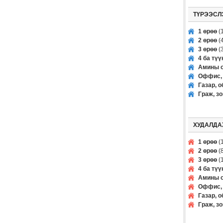
ТҮРЭЭСЛ
1 өрөө
(1
2 өрөө
(4
3 өрөө
(3
4 ба тү
Амины о
Оффис, 
Газар, о
Граж, з
ХУДАЛДА
1 өрөө
(1
2 өрөө
(8
3 өрөө
(1
4 ба тү
Амины о
Оффис, 
Газар, о
Граж, з