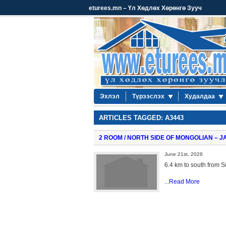
eturees.mn – Үл Хөдлөх Хөрөнгө Зууч
Эхлэл
Түрээслэх
Худалдаа
ARTICLES TAGGED: A3443
2 ROOM / NORTH SIDE OF MONGOLIAN – J
June 21st, 2026
6.4 km to south from 
...
Read More