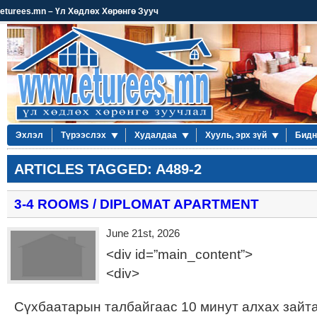
eturees.mn – Үл Хөдлөх Хөрөнгө Зууч
Эхлэл
Түрээслэх
Худалдаа
Хууль, эрх зүй
Бидн
ARTICLES TAGGED: A489-2
3-4 ROOMS / DIPLOMAT APARTMENT
June 21st, 2026
<div id=”main_content”>
<div>
Сүхбаатарын талбайгаас 10 минут алхах зайта