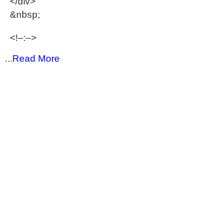
</div>
&nbsp;
<!–:–>
...
Read More