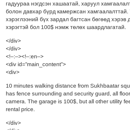
гадуураа нэгдсэн хашаатай, харуул хамгаалал
болон давхар бүрд камержсан хамгаалалттай.
хэрэглээний бүх зардал багтсан бөгөөд хэрэв 
хэрэгтэй бол 100$ нэмж төлөх шаардлагатай.
</div>
</div>
<!–:–><!–:en–>
<div id=”main_content”>
<div>
10 minutes walking distance from Sukhbaatar sq
has fence surrounding and security guard, all floo
camera. The garage is 100$, but all other utility fe
rental price.
</div>