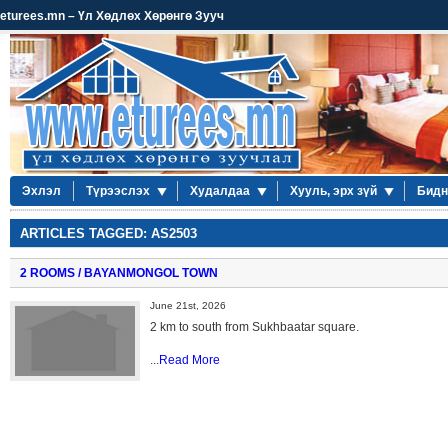
eturees.mn – Үл Хөдлөх Хөрөнгө Зууч
Эхлэл
Түрээслэх
Худалдаа
Хууль, эрх зүй
Бидн
ARTICLES TAGGED: AS2503
2 ROOMS / BAYANMONGOL TOWN
June 21st, 2026
2 km to south from Sukhbaatar square.
...
Read More