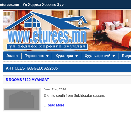
eturees.mn – Үл Хөдлөх Хөрөнгө Зууч
Эхлэл
Түрээслэх
Худалдаа
Хууль, эрх зүй
Бидн
ARTICLES TAGGED: AS2505
5 ROOMS / 120 MYANGAT
June 21st, 2026
3 km to south from Sukhbaatar square.
...
Read More