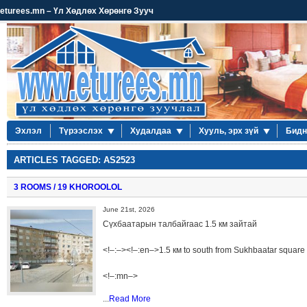
eturees.mn – Үл Хөдлөх Хөрөнгө Зууч
Эхлэл
Түрээслэх
Худалдаа
Хууль, эрх зүй
Бидн
ARTICLES TAGGED: AS2523
3 ROOMS / 19 KHOROOLOL
June 21st, 2026
Сүхбаатарын талбайгаас 1.5 км зайтай
<!–:–><!–:en–>1.5 км to south from Sukhbaatar square
<!–:mn–>
...
Read More