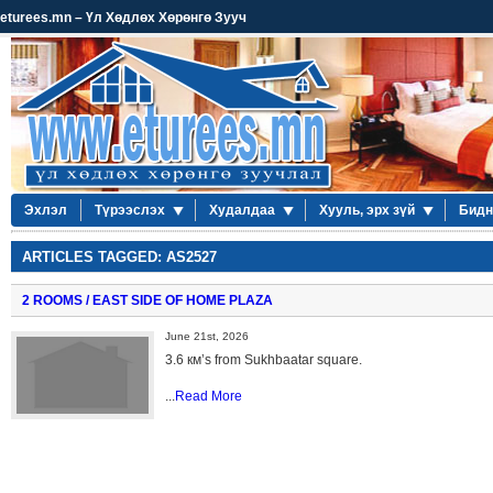
eturees.mn – Үл Хөдлөх Хөрөнгө Зууч
Эхлэл
Түрээслэх
Худалдаа
Хууль, эрх зүй
Бидн
ARTICLES TAGGED: AS2527
2 ROOMS / EAST SIDE OF HOME PLAZA
June 21st, 2026
3.6 км’s from Sukhbaatar square.
...
Read More