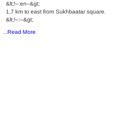
&lt;!–:en–&gt;
1,7 km to east from Sukhbaatar square.
&lt;!–:–&gt;
...
Read More