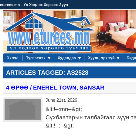
eturees.mn – Үл Хөдлөх Хөрөнгө Зууч
Эхлэл
Түрээслэх
Худалдаа
Хууль, эрх зүй
Бидн
ARTICLES TAGGED: AS2528
4 ӨРӨӨ / ENEREL TOWN, SANSAR
June 21st, 2026
&lt;!–:mn–&gt;
Сүхбаатарын талбайгаас зүүн та
&lt;!–:–&gt;