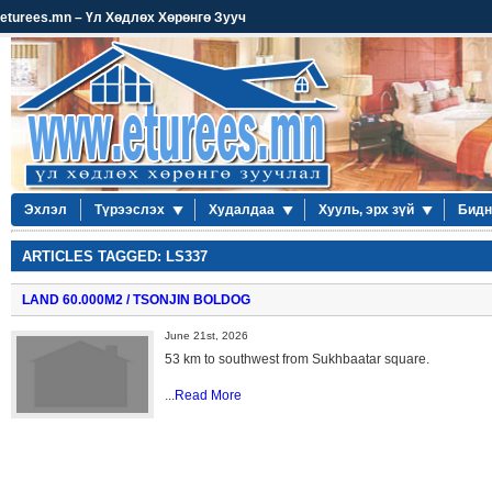
eturees.mn – Үл Хөдлөх Хөрөнгө Зууч
Эхлэл
Түрээслэх
Худалдаа
Хууль, эрх зүй
Бидн
ARTICLES TAGGED: LS337
LAND 60.000М2 / TSONJIN BOLDOG
June 21st, 2026
53 km to southwest from Sukhbaatar square.
...
Read More