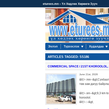
eturees.mn – Үл Хөдлөх Хөрөнгө Зууч
Эхлэл
Түрээслэх
Худалдаа
ARTICLES TAGGED: SS186
COMMERCIAL SPACE / 21ST KHOROOLOL
June 21st, 2026
&lt;!–:mn–&gt;Сүхбаа
төв зам дагуу байрлал
&lt;!–:en–&gt;9,3 km t
horoolol.
&lt;!–:–&gt;