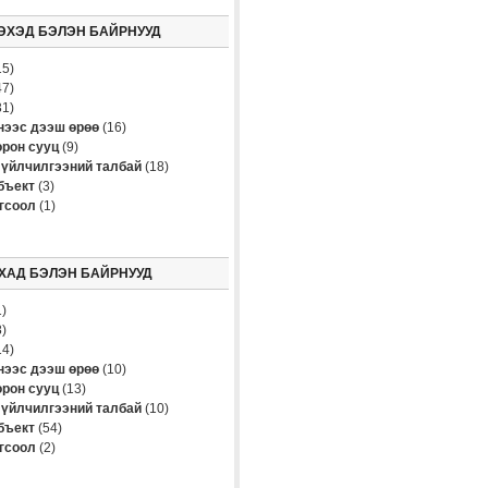
ЭХЭД БЭЛЭН БАЙРНУУД
5)
7)
1)
үнээс дээш өрөө
(16)
рон сууц
(9)
үйлчилгээний талбай
(18)
бъект
(3)
огсоол
(1)
ХАД БЭЛЭН БАЙРНУУД
)
)
4)
үнээс дээш өрөө
(10)
рон сууц
(13)
үйлчилгээний талбай
(10)
бъект
(54)
огсоол
(2)