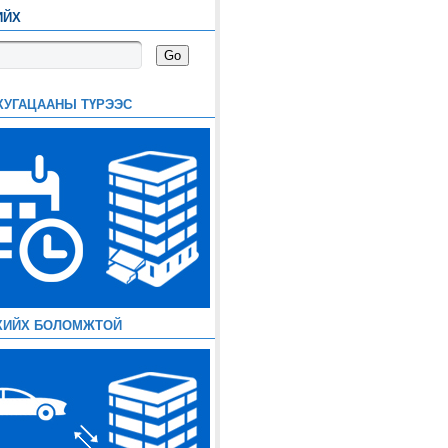
ИЙХ
ХУГАЦААНЫ ТҮРЭЭС
ХИЙХ БОЛОМЖТОЙ