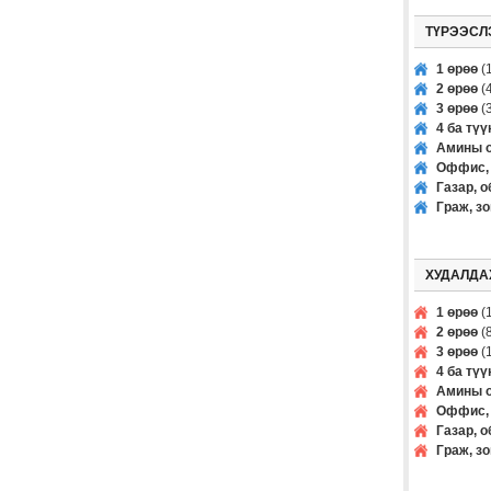
ТҮРЭЭСЛ
1 өрөө
(1
2 өрөө
(4
3 өрөө
(3
4 ба тү
Амины о
Оффис, 
Газар, о
Граж, з
ХУДАЛДА
1 өрөө
(1
2 өрөө
(8
3 өрөө
(1
4 ба тү
Амины о
Оффис, 
Газар, о
Граж, з