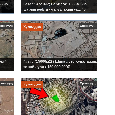
кино
Газар: 3721м2; Барилга: 1633м2 / 5
шарын нефтийн агуулахын урд / 3
энгүй »
Дэлгэрэнгүй »
тэрбум ₮
энэ сум
Газар (15000м2) / Шинэ авто
рон сууц
Орон сууц
Худалдаа
худалдааны төвийн урд
Үнэ:
150.000.000₮
Код:
LS353
ум /
Газар (15000м2) / Шинэ авто худалдааны
төвийн урд / 150.000.000₮
энгүй »
Дэлгэрэнгүй »
1927м2 газар / Баянбүрд
рон сууц
Орон сууц
Худалдаа
Үнэ:
2.100.000.000₮
Код:
LS354