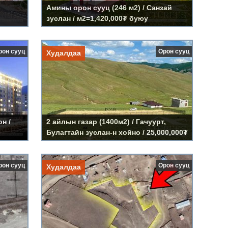
Амины орон сууц (246 м2) / Санзай
зуслан / м2=1,420,000₮ буюу
энгүй »
Дэлгэрэнгүй »
нийт=350,000,000₮
 хотхон
2 айлын газар (1400м2) / Гачуурт,
рон сууц
Орон сууц
Худалдаа
Булагтайн зуслан-н хойно
Үнэ:
25,000,000₮
Код:
LS387
н /
2 айлын газар (1400м2) / Гачуурт,
Булагтайн зуслан-н хойно / 25,000,000₮
энгүй »
Дэлгэрэнгүй »
р
Газар (7000м2) / Шинэ авто
рон сууц
Орон сууц
Худалдаа
рд
худалдааны төвийн хойно
Үнэ:
210.000.000₮
Код:
LS383