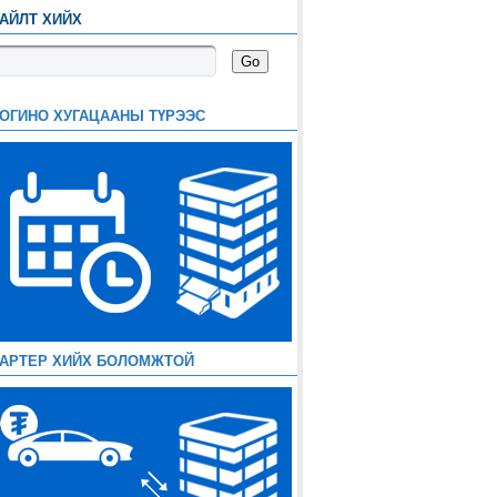
АЙЛТ ХИЙХ
ОГИНО ХУГАЦААНЫ ТҮРЭЭС
АРТЕР ХИЙХ БОЛОМЖТОЙ