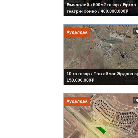
Өмчлөлийн 500м2 газар / Өргөө 
театр-н хойно / 400,000,000₮
Дэлгэр
10 га газар / Төв аймаг Эрд
О
Худалдаа
Үнэ:
150.000.000₮
Код:
LS352
10 га газар / Төв аймаг Эрдэнэ с
150.000.000₮
Дэлгэр
5000м2 газар / Хонхор
О
Худалдаа
Үнэ:
220.000.000₮
Код:
LS351