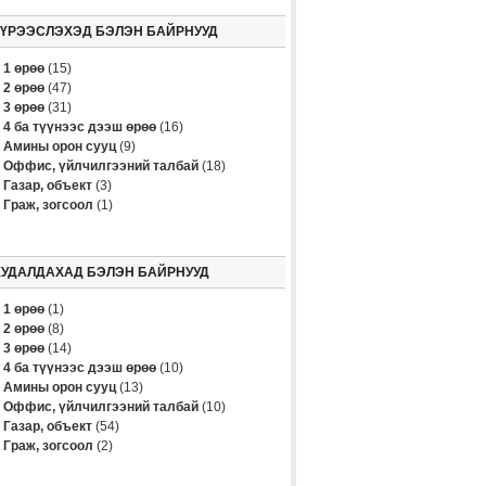
ТҮРЭЭСЛЭХЭД БЭЛЭН БАЙРНУУД
1 өрөө
(15)
2 өрөө
(47)
3 өрөө
(31)
4 ба түүнээс дээш өрөө
(16)
Амины орон сууц
(9)
Оффис, үйлчилгээний талбай
(18)
Газар, объект
(3)
Граж, зогсоол
(1)
ХУДАЛДАХАД БЭЛЭН БАЙРНУУД
1 өрөө
(1)
2 өрөө
(8)
3 өрөө
(14)
4 ба түүнээс дээш өрөө
(10)
Амины орон сууц
(13)
Оффис, үйлчилгээний талбай
(10)
Газар, объект
(54)
Граж, зогсоол
(2)