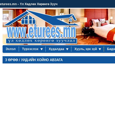
eturees.mn – Үл Хөдлөх Хөрөнгө Зууч
Эхлэл
Түрээслэх
Худалдаа
Хууль, эрх зүй
Бидн
3 ӨРӨӨ / УИД-ИЙН ХОЙНО АВЗАГА