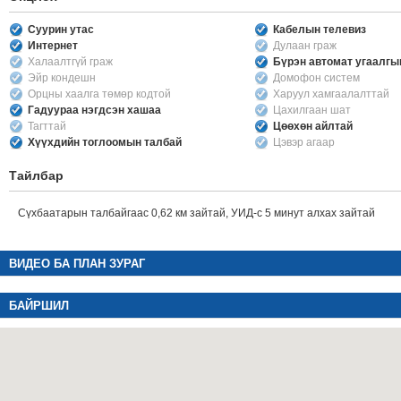
Суурин утас
Кабелын телевиз
Интернет
Дулаан граж
Халаалтгүй граж
Бүрэн автомат угаалг
Эйр кондешн
Домофон систем
Орцны хаалга төмөр кодтой
Харуул хамгаалалттай
Гадуураа нэгдсэн хашаа
Цахилгаан шат
Тагттай
Цөөхөн айлтай
Хүүхдийн тоглоомын талбай
Цэвэр агаар
Тайлбар
Сүхбаатарын талбайгаас 0,62 км зайтай, УИД-с 5 минут алхах зайтай
ВИДЕО БА ПЛАН ЗУРАГ
БАЙРШИЛ