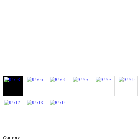
Онцлох