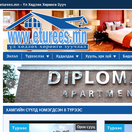
eturees.mn – Үл Хөдлөх Хөрөнгө Зууч
Эхлэл
Түрээслэх
Худалдаа
Хууль, эрх зүй
Бидн
ХАМГИЙН СҮҮЛД НЭМЭГДСЭН 8 ТҮРЭЭС
1 өрөө / Шинэ Үе хотхон
2 өрөө / 
Орон сууц
Түрээс
Түрээс