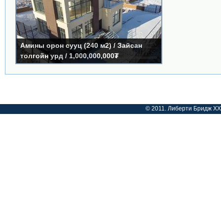
Үнэ:
1,000,000,000₮
Код:
AS2520
Дулаан гражтай
Амины орон сууц (240 м2) / Зайсан
толгойн урд / 1,000,000,000₮
Дэлгэрэнгүй »
© 2011. Либерти Бридж ХХК