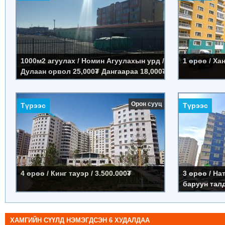
урд
Үнэ:
1,000,000
Код:
A3830
Үнэ:
Дулаан орвол 25,000₮ Дангаараа 18,000₮
Код:
S429
1000м2 агуулах / Номин Агуулахын урд /
1 өрөө / Ха
Дулаан орвол 25,000₮ Дангаараа 18,000₮
Дэлгэрэнгүй »
4 өрөө / Кинг тауэр
3 өрөө / 
Орон сууц
Түрээс
Түрээс
цэцэрлэги
Үнэ:
3.500.000₮
Код:
A3831
Үнэ:
1,700,000
Код:
A3829
4 өрөө / Кинг тауэр / 3.500.000₮
3 өрөө / Н
баруун талд
Дэлгэрэнгүй »
ХАМГИЙН СҮҮЛД НЭМЭГДСЭН 6 ХУДАЛДАА