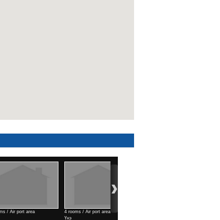
th west of KTMS
Commercial space (99 м2) /
Shinechlel horoolol