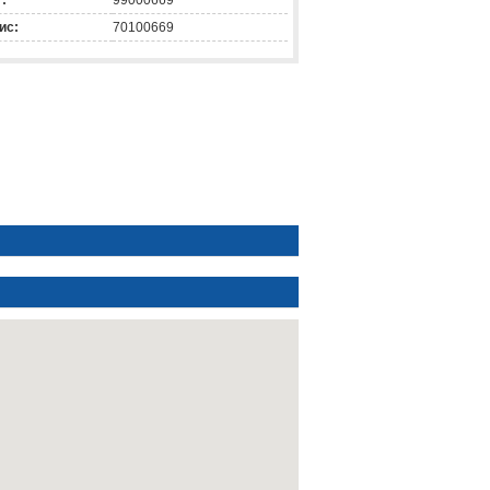
:
99000669
ис:
70100669