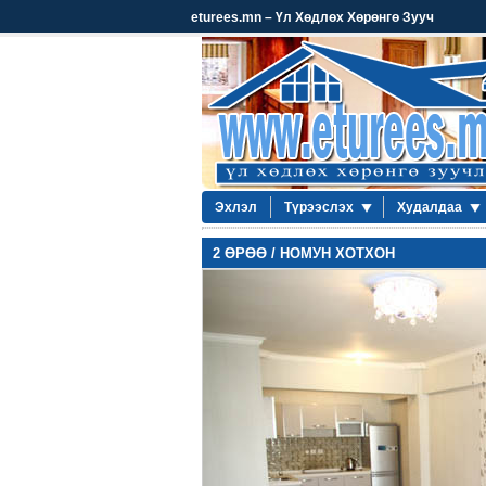
eturees.mn – Үл Хөдлөх Хөрөнгө Зууч
Эхлэл
Түрээслэх
Худалдаа
2 ӨРӨӨ / НОМУН ХОТХОН