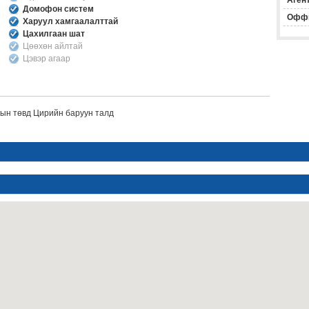
Агент
Домофон систем
Офф
Харуул хамгаалалттай
Цахилгаан шат
Цөөхөн айлтай
Цэвэр агаар
тын төвд Цирийн баруун талд