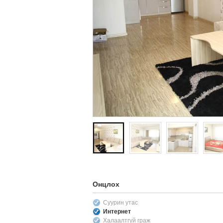
Онцлох
Суурин утас
Интернет
Халаалтгүй граж