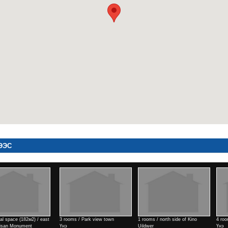
ЭЭС
de of Kino
4 rooms / Air port area
4 rooms / Air port area
1 rooms / nor
Үнэ
Үнэ
Erdem town