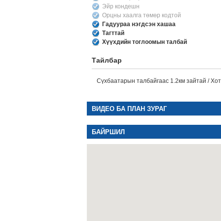
Эйр кондешн
Орцны хаалга төмөр кодтой
Гадуураа нэгдсэн хашаа
Тагттай
Хүүхдийн тоглоомын талбай
Тайлбар
Сүхбаатарын талбайгаас 1.2км зайтай / Хо
ВИДЕО БА ПЛАН ЗУРАГ
БАЙРШИЛ