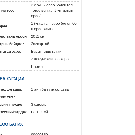
2 /зочны өрөө болон гал
ий тоо:
тогоо цугтаа, 1 унтлагын
өрөө/
1 (угаалгын өрөө болон 00-
өрөө:
н өрөө хамт)
лалтанд орсон:
2011 он
арын байдал:
Засвартай
гатай эсэх:
Бүрэн тавилгатай
:
2 /вакум/ хойшоо харсан
Паркет
 БА ХУГАЦАА
лөх хугацаа:
1 жил ба түүнээс дээш
өх үнэ :
өрийн нөхцөл:
3 capaap
глээний зардал:
Багтаагүй
БОО БАРИХ