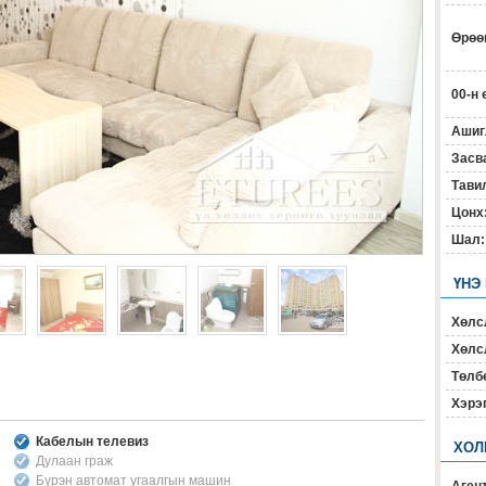
Өрөөн
00-н 
Ашиг
Засв
Тавил
Цонх
Шал:
ҮНЭ
Хөлс
Хөлсл
Төлб
Хэрэ
Кабелын телевиз
ХОЛ
Дулаан граж
Бүрэн автомат угаалгын машин