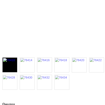
Онцлох