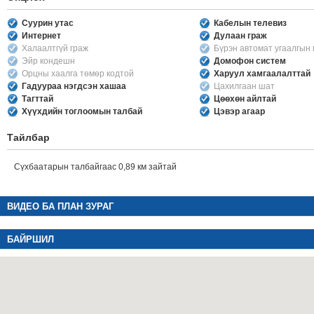
Суурин утас
Кабелын телевиз
Интернет
Дулаан граж
Халаалтгүй граж
Бүрэн автомат угаалгын
Эйр кондешн
Домофон систем
Орцны хаалга төмөр кодтой
Харуул хамгаалалттай
Гадуураа нэгдсэн хашаа
Цахилгаан шат
Тагттай
Цөөхөн айлтай
Хүүхдийн тоглоомын талбай
Цэвэр агаар
Тайлбар
Сүхбаатарын талбайгаас 0,89 км зайтай
ВИДЕО БА ПЛАН ЗУРАГ
БАЙРШИЛ