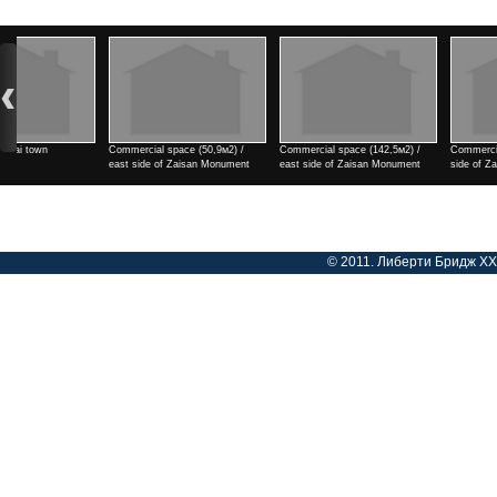
Commercial space (142,5м2) /
Commercial space (182м2) / east
2 rooms / north side of Tengi
east side of Zaisan Monument
side of Zaisan Monument
cinema
Үнэ
Үнэ
Үнэ
© 2011. Либерти Бридж ХХК