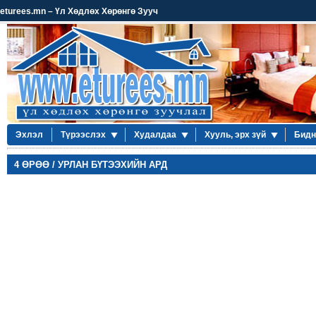
eturees.mn – Үл Хөдлөх Хөрөнгө Зууч
Эхлэл
Түрээслэх
Худалдаа
Хууль, эрх зүй
Бидн
4 ӨРӨӨ / УРЛАН БҮТЭЭХИЙН АРД