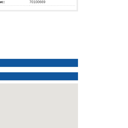
ис:
70100669