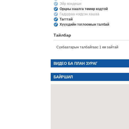
Эйр кондешн
Орцны хаалга төмөр кодтой
Гадуураа нэгдсэн хашаа
Тагттай
Хүүхдийн тоглоомын талбай
Тайлбар
Сүхбаатарын талбайгаас 1 км зайтай
ВИДЕО БА ПЛАН ЗУРАГ
БАЙРШИЛ