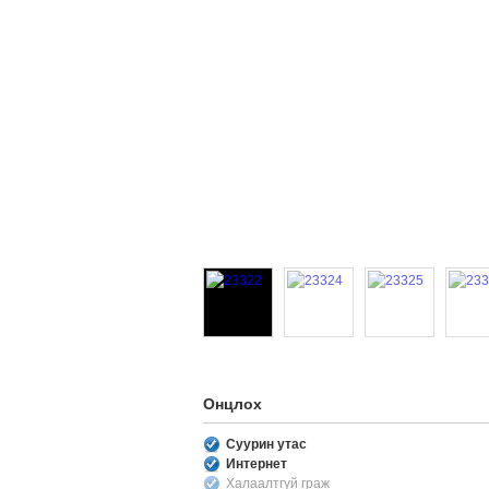
Онцлох
Суурин утас
Интернет
Халаалтгүй граж