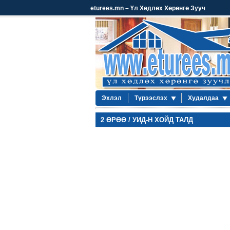
eturees.mn – Үл Хөдлөх Хөрөнгө Зууч
Эхлэл
Түрээслэх
Худалдаа
2 ӨРӨӨ / УИД-Н ХОЙД ТАЛД