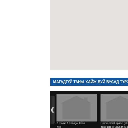
МАГАДГҮЙ ТАНЫ ХАЙЖ БУЙ БУСАД ТҮР
2 rooms / Khangai town
Commercial space (50,9м2) /
Commercial space 
Үнэ
east side of Zaisan Monument
east side of Zais