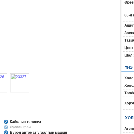
Өрөөн
00-н 
Ашиг
Засв
Тавил
Цонх
Шал:
ҮНЭ
Хөлс
Хөлсл
Төлб
Хэрэ
ХОЛ
Кабелын телевиз
Дулаан граж
Агент
Бүрэн автомат угаалгын машин