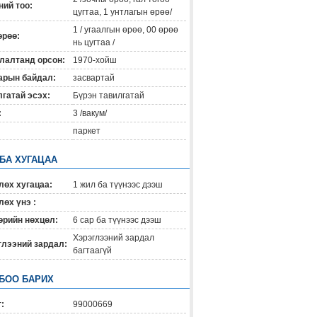
ий тоо:
цугтаа, 1 унтлагын өрөө/
1 / угаалгын өрөө, 00 өрөө
өрөө:
нь цугтаа /
лалтанд орсон:
1970-хойш
арын байдал:
засвартай
гатай эсэх:
Бүрэн тавилгатай
:
3 /вакум/
паркет
 БА ХУГАЦАА
лөх хугацаа:
1 жил ба түүнээс дээш
өх үнэ :
өрийн нөхцөл:
6 сар ба түүнээс дээш
Хэрэглээний зардал
глээний зардал:
багтаагүй
БОО БАРИХ
:
99000669