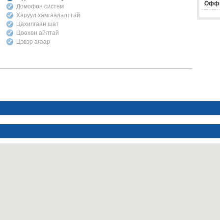
Офф
Домофон систем
Харуул хамгаалалттай
Цахилгаан шат
Цөөхөн айлтай
Цэвэр агаар