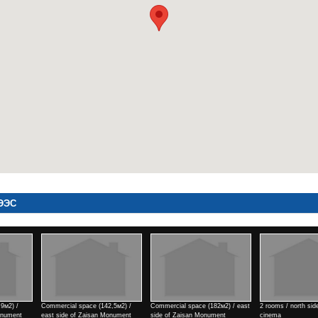
ЭЭС
(142,5м2) /
Commercial space (182м2) / east
2 rooms / north side of Tengis
Commercial spa
an Monument
side of Zaisan Monument
cinema
side of Zaisan