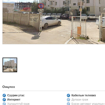
Онцлох
Суурин утас
Кабелын телевиз
Интернет
Дулаан граж
Халаалтгүй граж
Бүрэн автомат угаалгын