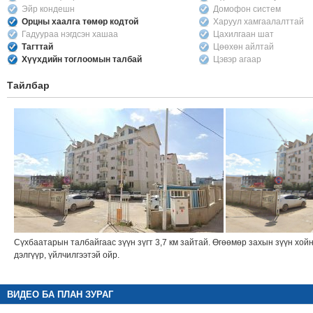
Эйр кондешн
Домофон систем
Орцны хаалга төмөр кодтой
Харуул хамгаалалттай
Гадуураа нэгдсэн хашаа
Цахилгаан шат
Тагттай
Цөөхөн айлтай
Хүүхдийн тоглоомын талбай
Цэвэр агаар
Тайлбар
Сүхбаатарын талбайгаас зүүн зүгт 3,7 км зайтай. Өгөөмөр захын зүүн хой
дэлгүүр, үйлчилгээтэй ойр.
ВИДЕО БА ПЛАН ЗУРАГ