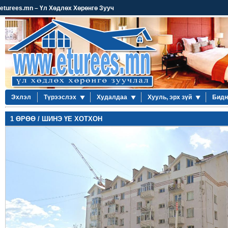
eturees.mn – Үл Хөдлөх Хөрөнгө Зууч
Эхлэл
Түрээслэх
Худалдаа
Хууль, эрх зүй
Бидн
1 ӨРӨӨ / ШИНЭ ҮЕ ХОТХОН