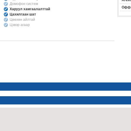
Агент
Домофон систем
Офф
Харуул хамгаалалттай
Цахилгаан шат
Цөөхөн айлтай
Цэвэр агаар