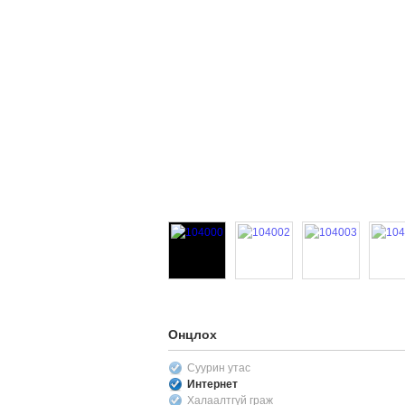
Онцлох
Суурин утас
Интернет
Халаалтгүй граж