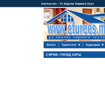
eturees.mn – Үл Хөдлөх Хөрөнгө Зууч
Эхлэл
Түрээслэх
Худалдаа
2 ӨРӨӨ / РАПИД ХАРШ