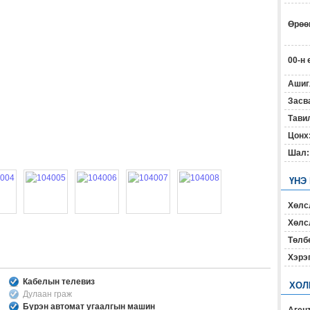
Өрөөн
00-н 
Ашиг
Засв
Тавил
Цонх
Шал:
ҮНЭ
Хөлс
Хөлсл
Төлб
Хэрэ
Кабелын телевиз
ХОЛ
Дулаан граж
Бүрэн автомат угаалгын машин