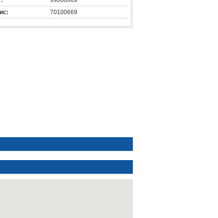
:
99000669
ис:
70100669