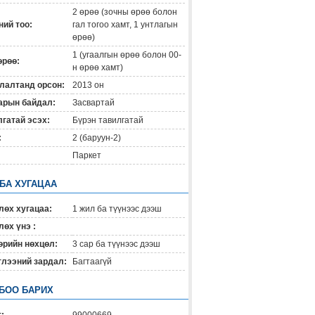
2 өрөө (зочны өрөө болон
ий тоо:
гал тогоо хамт, 1 унтлагын
өрөө)
1 (угаалгын өрөө болон 00-
өрөө:
н өрөө хамт)
лалтанд орсон:
2013 он
арын байдал:
Засвартай
гатай эсэх:
Бүрэн тавилгатай
:
2 (баруун-2)
Паркет
 БА ХУГАЦАА
лөх хугацаа:
1 жил ба түүнээс дээш
өх үнэ :
өрийн нөхцөл:
3 сар ба түүнээс дээш
глээний зардал:
Багтаагүй
БОО БАРИХ