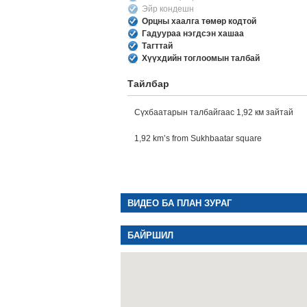
Эйр кондешн
Орцны хаалга төмөр кодтой
Гадуураа нэгдсэн хашаа
Тагттай
Хүүхдийн тоглоомын талбай
Тайлбар
Сүхбаатарын талбайгаас 1,92 км зайтай
1,92 km’s from Sukhbaatar square
ВИДЕО БА ПЛАН ЗУРАГ
БАЙРШИЛ