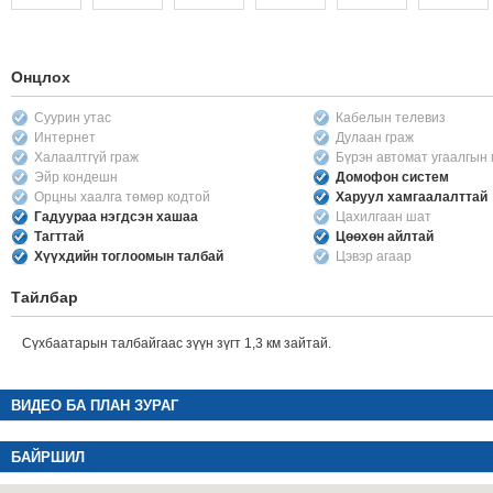
Онцлох
Суурин утас
Кабелын телевиз
Интернет
Дулаан граж
Халаалтгүй граж
Бүрэн автомат угаалгын
Эйр кондешн
Домофон систем
Орцны хаалга төмөр кодтой
Харуул хамгаалалттай
Гадуураа нэгдсэн хашаа
Цахилгаан шат
Тагттай
Цөөхөн айлтай
Хүүхдийн тоглоомын талбай
Цэвэр агаар
Тайлбар
Сүхбаатарын талбайгаас зүүн зүгт 1,3 км зайтай.
ВИДЕО БА ПЛАН ЗУРАГ
БАЙРШИЛ