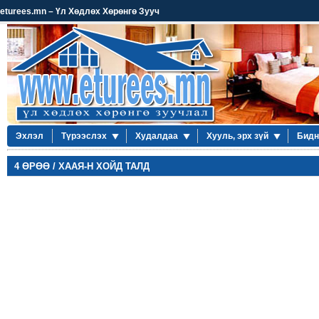
eturees.mn – Үл Хөдлөх Хөрөнгө Зууч
Эхлэл
Түрээслэх
Худалдаа
Хууль, эрх зүй
Бидн
4 ӨРӨӨ / ХААЯ-Н ХОЙД ТАЛД