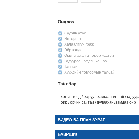
Онцлох
Суурин утас
Интернет
Халаалтгүй граж
Эйр кондешн
Орцны хаалга төмөр кодтой
Гадуураа нэгдсэн хашаа
Тагттай
Хүүхдийн тоглоомын талбай
Тайлбар
хотын төвд / харуул хамгаалалттай / гадуура
ойр / орчин сайтай / дулаахан /замдаа ойр
ВИДЕО БА ПЛАН ЗУРАГ
БАЙРШИЛ