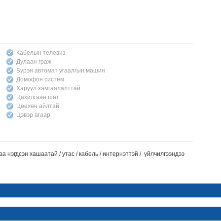
Кабелын телевиз
Дулаан граж
Бүрэн автомат угаалгын машин
Домофон систем
Харуул хамгаалалттай
Цахилгаан шат
Цөөхөн айлтай
Цэвэр агаар
а нэгдсэн хашаатай / утас / кабель / интернэттэй / үйлчилгээндээ