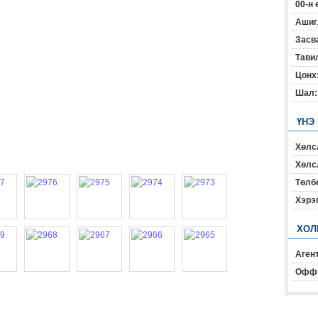
00-н 
Ашиг
Засв
Тавил
Цонх
Шал:
ҮНЭ
Хөлс
Хөлсл
Төлб
Хэрэ
ХОЛ
Агент
Офф