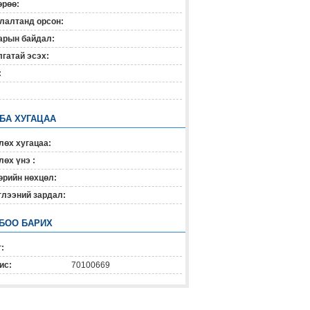
өрөө:
лалтанд орсон:
арын байдал:
гатай эсэх:
:
 БА ХУГАЦАА
лөх хугацаа:
өх үнэ :
өрийн нөхцөл:
глээний зардал:
БОО БАРИХ
:
ис:
70100669