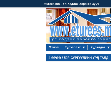
eturees.mn – Үл Хөдлөх Хөрөнгө Зууч
Эхлэл
Түрээслэх
Худалдаа
4 ӨРӨӨ / 50Р СУРГУУЛИЙН УРД ТАЛД