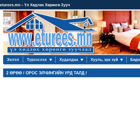
eturees.mn – Үл Хөдлөх Хөрөнгө Зууч
Эхлэл
Түрээслэх
Худалдаа
Хууль, эрх зүй
Бидн
2 ӨРӨӨ / ОРОС ЭЛЧИНГИЙН УРД ТАЛД /