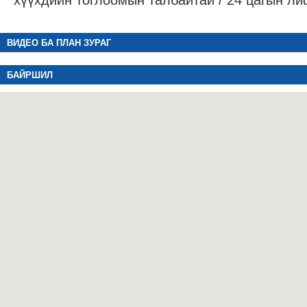
хүүхдийн тоглоомын талбайтай / 24 цагын ли
ВИДЕО БА ПЛАН ЗУРАГ
БАЙРШИЛ