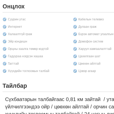
Онцлох
Суурин утас
Кабелын телевиз
Интернет
Дулаан граж
Халаалтгүй граж
Бүрэн автомат угаалгы
Эйр кондешн
Домофон систем
Орцны хаалга төмөр кодтой
Харуул хамгаалалттай
Гадуураа нэгдсэн хашаа
Цахилгаан шат
Тагттай
Цөөхөн айлтай
Хүүхдийн тоглоомын талбай
Цэвэр агаар
Тайлбар
Сүхбаатарын талбайгаас 0,81 км зайтай / утас
үйлчилгээндээ ойр / цөөхөн айлтай / орчин са