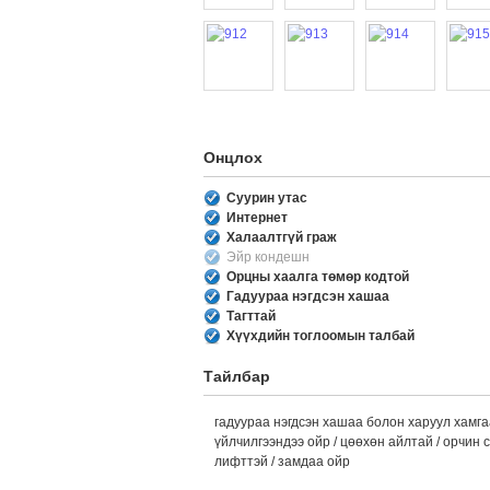
Онцлох
Суурин утас
Интернет
Халаалтгүй граж
Эйр кондешн
Орцны хаалга төмөр кодтой
Гадуураа нэгдсэн хашаа
Тагттай
Хүүхдийн тоглоомын талбай
Тайлбар
гадуураа нэгдсэн хашаа болон харуул хамгаа
үйлчилгээндээ ойр / цөөхөн айлтай / орчин 
лифттэй / замдаа ойр