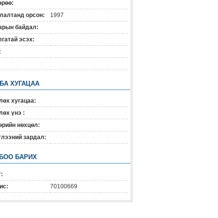
өрөө:
лалтанд орсон:
1997
арын байдал:
гатай эсэх:
:
 БА ХУГАЦАА
лөх хугацаа:
өх үнэ :
өрийн нөхцөл:
глээний зардал:
БОО БАРИХ
:
ис:
70100669