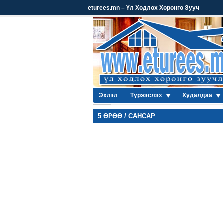
eturees.mn – Үл Хөдлөх Хөрөнгө Зууч
Эхлэл
Түрээслэх
Худалдаа
5 ӨРӨӨ / САНСАР