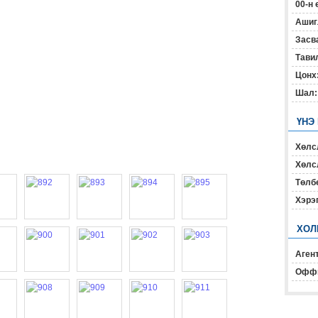
00-н 
Ашиг
Засв
Тавил
Цонх
Шал:
ҮНЭ
Хөлс
Хөлсл
Төлб
Хэрэ
ХОЛ
Агент
Офф