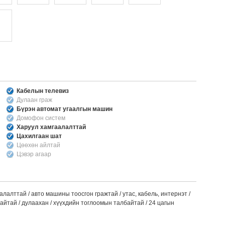
Кабелын телевиз
Дулаан граж
Бүрэн автомат угаалгын машин
Домофон систем
Харуул хамгаалалттай
Цахилгаан шат
Цөөхөн айлтай
Цэвэр агаар
лалттай / авто машины тоосгон гражтай / утас, кабель, интернэт /
сайтай / дулаахан / хүүхдийн тоглоомын талбайтай / 24 цагын