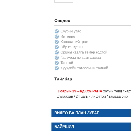
Онцлох
Суурин утас
Интернет
Халаалтгүй граж
Эйр кондешн
Орцны хаалга төмөр кодтой
Гадуураа нэгдсэн хашаа
Тагттай
Хүүхдийн тоглоомын талбай
Тайлбар
3 сарын 19 – нд СУЛРАНА
хотын төвд / хар
дулаахан / 24 цагын лифттэй / замдаа ойр
ВИДЕО БА ПЛАН ЗУРАГ
БАЙРШИЛ