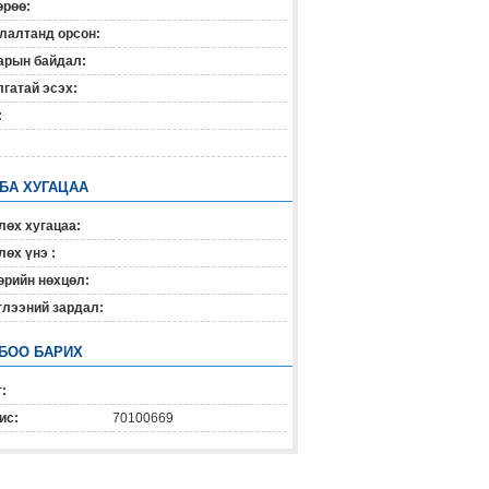
өрөө:
лалтанд орсон:
арын байдал:
гатай эсэх:
:
 БА ХУГАЦАА
лөх хугацаа:
өх үнэ :
өрийн нөхцөл:
глээний зардал:
БОО БАРИХ
:
ис:
70100669