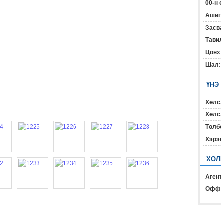
00-н 
Ашиг
Засв
Тавил
Цонх
Шал:
ҮНЭ
Хөлс
Хөлсл
Төлб
Хэрэ
ХОЛ
Агент
Офф