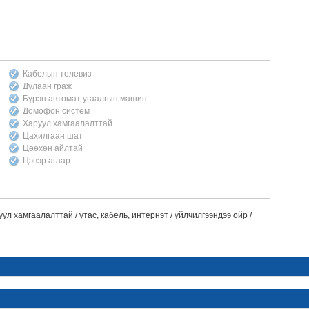
Кабелын телевиз
Дулаан граж
Бүрэн автомат угаалгын машин
Домофон систем
Харуул хамгаалалттай
Цахилгаан шат
Цөөхөн айлтай
Цэвэр агаар
уул хамгаалалттай / утас, кабель, интернэт / үйлчилгээндээ ойр /