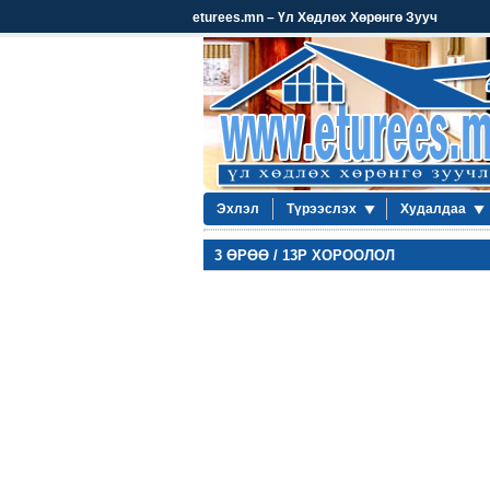
eturees.mn – Үл Хөдлөх Хөрөнгө Зууч
Эхлэл
Түрээслэх
Худалдаа
3 ӨРӨӨ / 13Р ХОРООЛОЛ