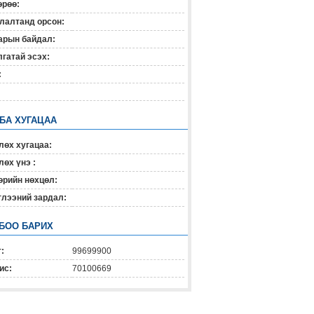
өрөө:
лалтанд орсон:
арын байдал:
гатай эсэх:
:
 БА ХУГАЦАА
лөх хугацаа:
өх үнэ :
өрийн нөхцөл:
глээний зардал:
БОО БАРИХ
:
99699900
ис:
70100669