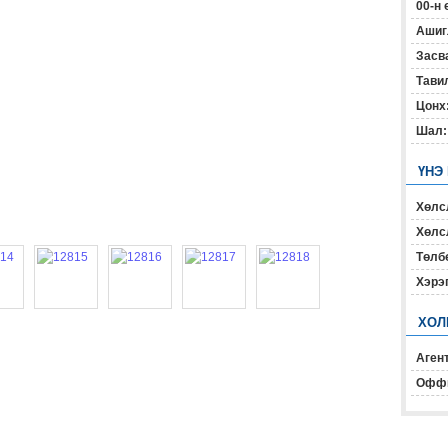
00-н 
Ашиг
Засв
Тавил
Цонх
Шал:
ҮНЭ
Хөлс
Хөлсл
Төлб
Хэрэ
ХОЛ
Агент
Офф