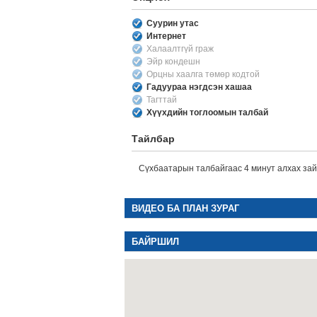
Суурин утас
Интернет
Халаалтгүй граж
Эйр кондешн
Орцны хаалга төмөр кодтой
Гадуураа нэгдсэн хашаа
Тагттай
Хүүхдийн тоглоомын талбай
Тайлбар
Сүхбаатарын талбайгаас 4 минут алхах зайт
ВИДЕО БА ПЛАН ЗУРАГ
БАЙРШИЛ