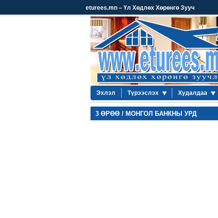
eturees.mn – Үл Хөдлөх Хөрөнгө Зууч
Эхлэл
Түрээслэх
Худалдаа
3 ӨРӨӨ / МОНГОЛ БАНКНЫ УРД