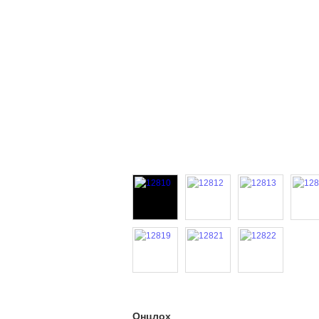
Онцлох