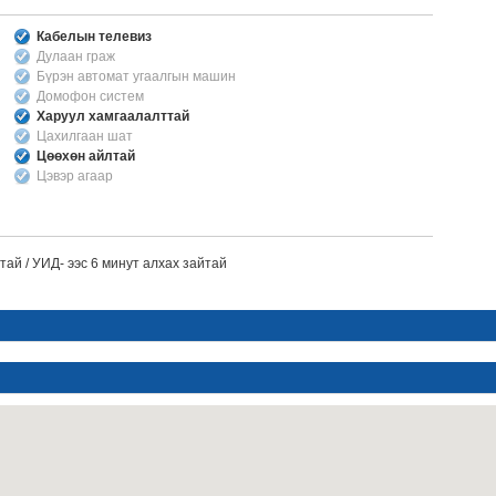
Кабелын телевиз
Дулаан граж
Бүрэн автомат угаалгын машин
Домофон систем
Харуул хамгаалалттай
Цахилгаан шат
Цөөхөн айлтай
Цэвэр агаар
ай / УИД- ээс 6 минут алхах зайтай