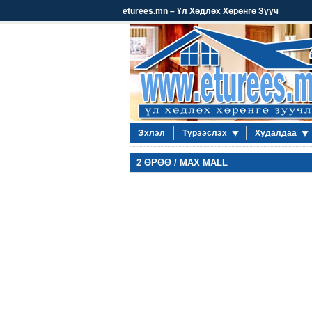
eturees.mn – Үл Хөдлөх Хөрөнгө Зууч
Эхлэл
Түрээслэх
Худалдаа
2 ӨРӨӨ / MAX MALL