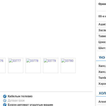
Өрөөн
00-н 
Ашиг
Засв
Тавил
Цонх
Шал:
ҮНЭ
Хөлс
Хөлсл
Төлб
Хэрэ
ХОЛ
Кабелын телевиз
Дулаан граж
Агент
Бүрэн автомат угаалгын машин