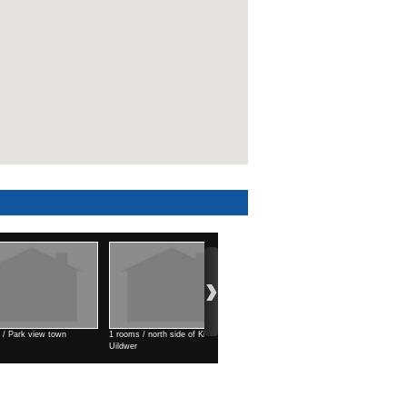
oms / Air port area
1 rooms / north west of KTMS
Commercial space (99 м2) /
Erdem town
Shinechlel horoolol
Үнэ
Үнэ