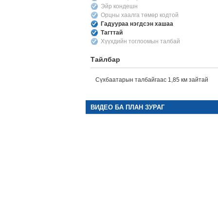
Эйр кондешн
Орцны хаалга төмөр кодтой
Гадуураа нэгдсэн хашаа
Тагттай
Хүүхдийн тоглоомын талбай
Тайлбар
Сүхбаатарын талбайгаас 1,85 км зайтай
ВИДЕО БА ПЛАН ЗУРАГ