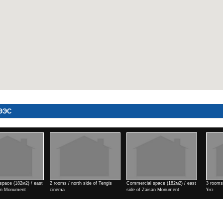
ЭЭС
 / Park view town
1 rooms / north side of Kino
4 rooms / Air port area
4 ro
Uildwer
Үнэ
Үнэ
Үнэ