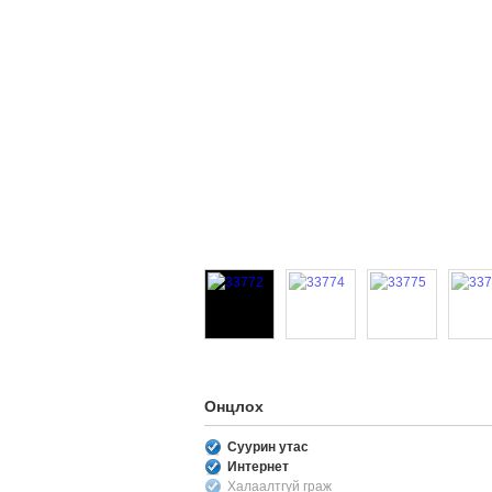
Онцлох
Суурин утас
Интернет
Халаалтгүй граж