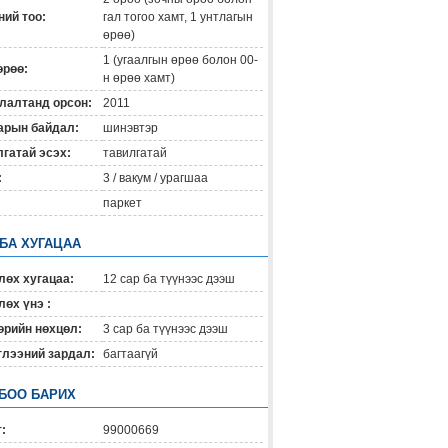
ий тоо:
гал тогоо хамт, 1 унтлагын
өрөө)
1 (угаалгын өрөө болон 00-
өрөө:
н өрөө хамт)
лалтанд орсон:
2011
арын байдал:
шинэвтэр
гатай эсэх:
тавилгатай
:
3 / вакум / урагшаа
паркет
 БА ХУГАЦАА
лөх хугацаа:
12 сар ба түүнээс дээш
өх үнэ :
өрийн нөхцөл:
3 сар ба түүнээс дээш
глээний зардал:
багтаагүй
БОО БАРИХ
:
99000669