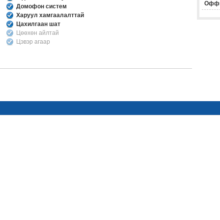
Офф
Домофон систем
Харуул хамгаалалттай
Цахилгаан шат
Цөөхөн айлтай
Цэвэр агаар