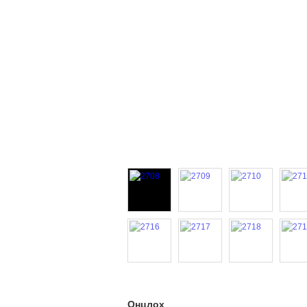
Онцлох