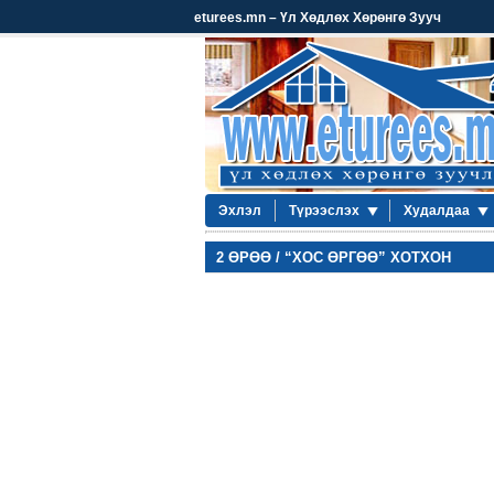
eturees.mn – Үл Хөдлөх Хөрөнгө Зууч
Эхлэл
Түрээслэх
Худалдаа
2 ӨРӨӨ / “ХОС ӨРГӨӨ” ХОТХОН