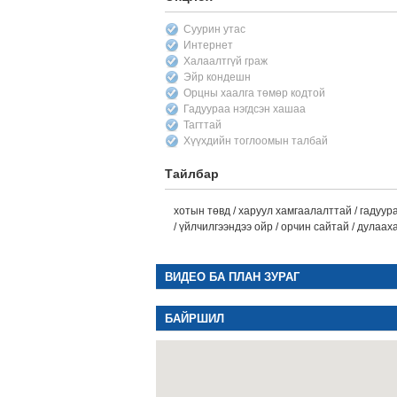
Суурин утас
Интернет
Халаалтгүй граж
Эйр кондешн
Орцны хаалга төмөр кодтой
Гадуураа нэгдсэн хашаа
Тагттай
Хүүхдийн тоглоомын талбай
Тайлбар
хотын төвд / харуул хамгаалалттай / гадуур
/ үйлчилгээндээ ойр / орчин сайтай / дулаа
ВИДЕО БА ПЛАН ЗУРАГ
БАЙРШИЛ