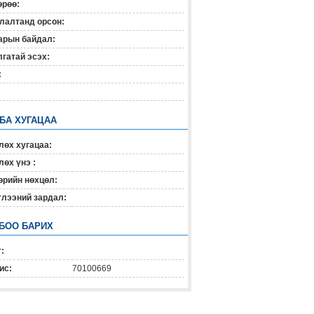
өрөө:
лалтанд орсон:
арын байдал:
гатай эсэх:
:
 БА ХУГАЦАА
лөх хугацаа:
өх үнэ :
өрийн нөхцөл:
глээний зардал:
БОО БАРИХ
:
ис:
70100669