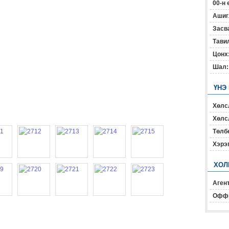
00-н 
Ашиг
Засв
Тавил
Цонх
Шал:
ҮНЭ
Хөлс
Хөлсл
Төлб
Хэрэ
ХОЛ
Агент
Офф