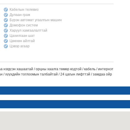
Кабелын телевиз
Дулаан граж
Бүрэн автомат угаалгын машин
Домофон систем
Харуул хамгаалалттай
Цахилгаан шат
Цөөхөн айлтай
Цэвэр агаар
аа нэгдсэн хашаатай / орцны хаалга төмөр кодтой / кабель / интернэт
хан / хүүхдийн тоглоомын талбайтай / 24 цагын лифттэй / замдаа ойр