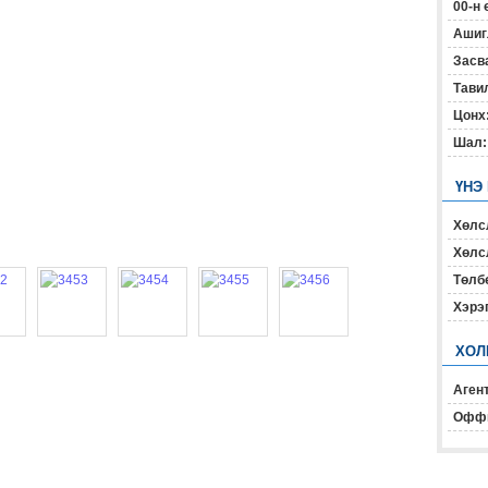
00-н 
Ашиг
Засв
Тавил
Цонх
Шал:
ҮНЭ
Хөлс
Хөлсл
Төлб
Хэрэ
ХОЛ
Агент
Офф