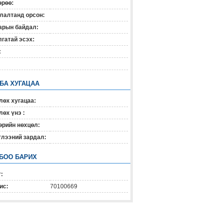
өрөө:
лалтанд орсон:
арын байдал:
гатай эсэх:
:
 БА ХУГАЦАА
лөх хугацаа:
өх үнэ :
өрийн нөхцөл:
глээний зардал:
БОО БАРИХ
:
ис:
70100669