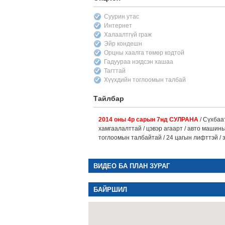
Суурин утас
Интернет
Халаалтгүй граж
Эйр кондешн
Орцны хаалга төмөр кодтой
Гадуураа нэгдсэн хашаа
Тагттай
Хүүхдийн тоглоомын талбай
Тайлбар
2014 оны 4р сарын 7нд СУЛРАНА
/ Сүхбаа
хамгаалалттай / цэвэр агаарт / авто машины
тоглоомын талбайтай / 24 цагын лифттэй / 
ВИДЕО БА ПЛАН ЗУРАГ
БАЙРШИЛ