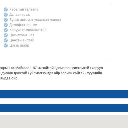
Кабелын телевиз
Дулаан граж
Бүрэн автомат угаалгын машин
Домофон систем
Харуул хамгаалалттай
Цахилгаан шат
Цөөхөн айлтай
Цэвэр агаар
тарын талбайгаас 1.87 км зайтай / домофон системтэй / харуул
 дулаан гражтай / үйлчилгээндээ ойр / орчин сайтай / хүүхдийн
замдаа ойр