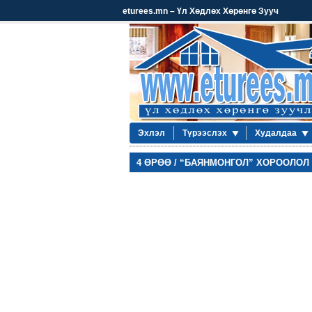
eturees.mn – Үл Хөдлөх Хөрөнгө Зууч
Эхлэл
Түрээслэх
Худалдаа
4 ӨРӨӨ / “БАЯНМОНГОЛ” ХОРООЛОЛ