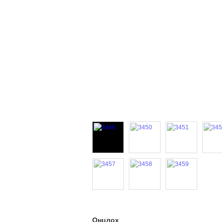
Онцлох