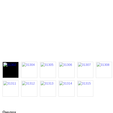
Онцлох