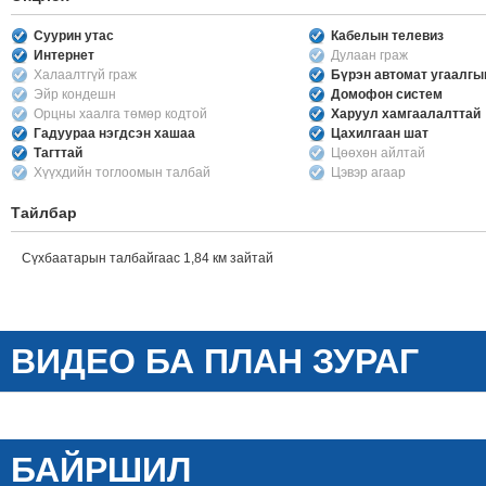
Суурин утас
Кабелын телевиз
Интернет
Дулаан граж
Халаалтгүй граж
Бүрэн автомат угаалг
Эйр кондешн
Домофон систем
Орцны хаалга төмөр кодтой
Харуул хамгаалалттай
Гадуураа нэгдсэн хашаа
Цахилгаан шат
Тагттай
Цөөхөн айлтай
Хүүхдийн тоглоомын талбай
Цэвэр агаар
Тайлбар
Сүхбаатарын талбайгаас 1,84 км зайтай
ВИДЕО БА ПЛАН ЗУРАГ
БАЙРШИЛ