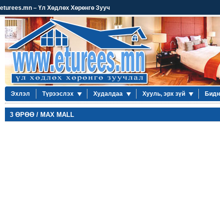
eturees.mn – Үл Хөдлөх Хөрөнгө Зууч
Эхлэл
Түрээслэх
Худалдаа
Хууль, эрх зүй
Бидн
3 ӨРӨӨ / MAX MALL