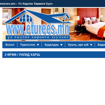
eturees.mn – Үл Хөдлөх Хөрөнгө Зууч
Эхлэл
Түрээслэх
Худалдаа
Хууль, эрх зүй
Бидн
2 ӨРӨӨ / РАПИД ХАРШ