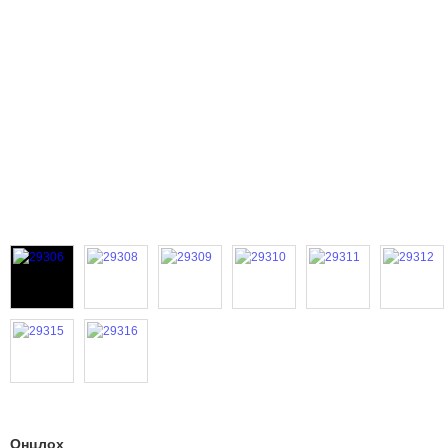
Онцлох