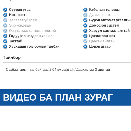
Суурин утас
Кабелын телевиз
Интернет
Дулаан граж
Халаалтгүй граж
Бүрэн автомат угаалг
Эйр кондешн
Домофон систем
Орцны хаалга төмөр кодтой
Харуул хамгаалалттай
Гадуураа нэгдсэн хашаа
Цахилгаан шат
Тагттай
Цөөхөн айлтай
Хүүхдийн тоглоомын талбай
Цэвэр агаар
Тайлбар
Сүхбаатарын талбайгаас 2,04 км зайтай / Давхартаа 3 айлтай
ВИДЕО БА ПЛАН ЗУРАГ