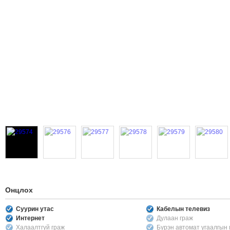
Онцлох
Суурин утас
Кабелын телевиз
Интернет
Дулаан граж
Халаалтгүй граж
Бүрэн автомат угаалгын