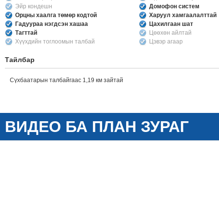
Эйр кондешн
Домофон систем
Орцны хаалга төмөр кодтой
Харуул хамгаалалттай
Гадуураа нэгдсэн хашаа
Цахилгаан шат
Тагттай
Цөөхөн айлтай
Хүүхдийн тоглоомын талбай
Цэвэр агаар
Тайлбар
Сүхбаатарын талбайгаас 1,19 км зайтай
ВИДЕО БА ПЛАН ЗУРАГ