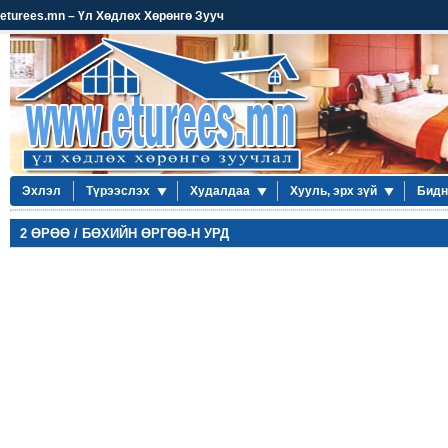
eturees.mn – Үл Хөдлөх Хөрөнгө Зууч
Эхлэл
Түрээслэх
Худалдаа
Хууль, эрх зүй
Бидн
2 ӨРӨӨ / БӨХИЙН ӨРГӨӨ-Н УРД