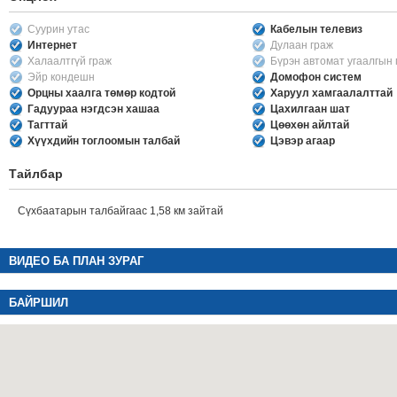
Суурин утас
Кабелын телевиз
Интернет
Дулаан граж
Халаалтгүй граж
Бүрэн автомат угаалгын
Эйр кондешн
Домофон систем
Орцны хаалга төмөр кодтой
Харуул хамгаалалттай
Гадуураа нэгдсэн хашаа
Цахилгаан шат
Тагттай
Цөөхөн айлтай
Хүүхдийн тоглоомын талбай
Цэвэр агаар
Тайлбар
Сүхбаатарын талбайгаас 1,58 км зайтай
ВИДЕО БА ПЛАН ЗУРАГ
БАЙРШИЛ