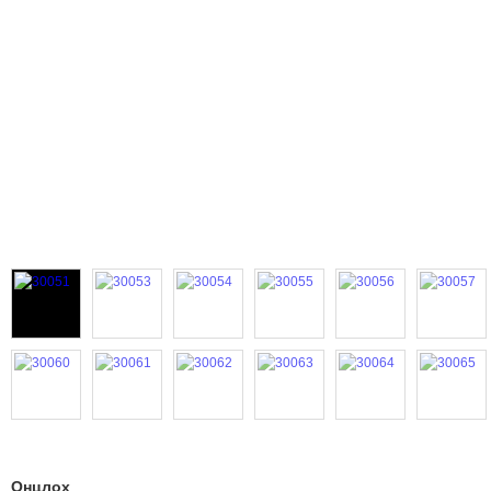
Онцлох