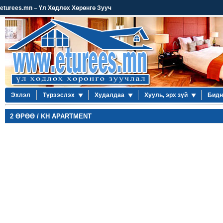
eturees.mn – Үл Хөдлөх Хөрөнгө Зууч
Эхлэл
Түрээслэх
Худалдаа
Хууль, эрх зүй
Бидн
2 ӨРӨӨ / KH APARTMENT