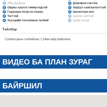
Эйр кондешн
Домофон систем
Орцны хаалга төмөр кодтой
Харуул хамгаалалттай
Гадуураа нэгдсэн хашаа
Цахилгаан шат
Тагттай
Цөөхөн айлтай
Хүүхдийн тоглоомын талбай
Цэвэр агаар
Тайлбар
Сүхбаатарын талбайгаас 1,34км зайд байрлана
ВИДЕО БА ПЛАН ЗУРАГ
БАЙРШИЛ