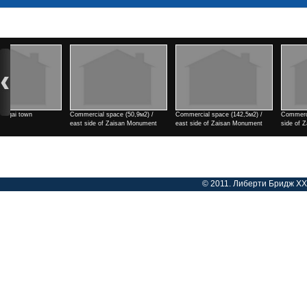
Commercial space (142,5м2) /
Commercial space (182м2) / east
2 rooms / north side of Teng
east side of Zaisan Monument
side of Zaisan Monument
cinema
Үнэ
Үнэ
Үнэ
© 2011. Либерти Бридж ХХК