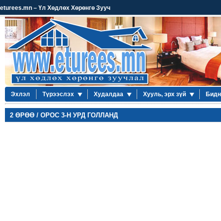
eturees.mn – Үл Хөдлөх Хөрөнгө Зууч
Эхлэл
Түрээслэх
Худалдаа
Хууль, эрх зүй
Бидн
2 ӨРӨӨ / ОРОС 3-Н УРД ГОЛЛАНД