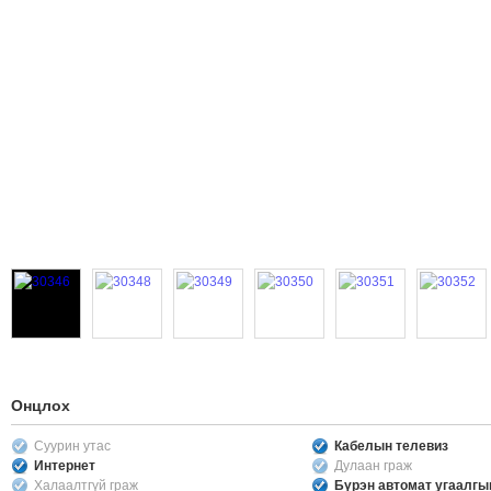
Онцлох
Суурин утас
Кабелын телевиз
Интернет
Дулаан граж
Халаалтгүй граж
Бүрэн автомат угаалг