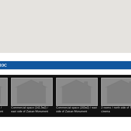
ЭЭС
2 rooms / north side of Tengis
Commercial space (182м2) / east
3 rooms / Park view town
cinema
side of Zaisan Monument
Үнэ
Үнэ
Үнэ