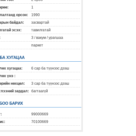
өрөө:
1
лалтанд орсон:
1990
арын байдал:
засвартай
гатай эсэх:
тавилгатай
:
3 / вакум / урагшаа
паркет
 БА ХУГАЦАА
лөх хугацаа:
6 сар ба түүнээс дээш
өх үнэ :
өрийн нөхцөл:
3 сар ба түүнээс дээш
глээний зардал:
багтаагүй
БОО БАРИХ
:
99000669
ис:
70100669