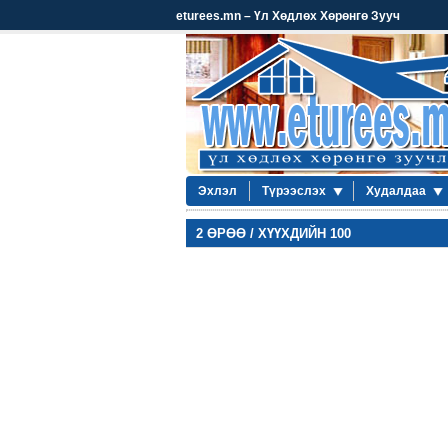
eturees.mn – Үл Хөдлөх Хөрөнгө Зууч
Эхлэл
Түрээслэх
Худалдаа
2 ӨРӨӨ / ХҮҮХДИЙН 100