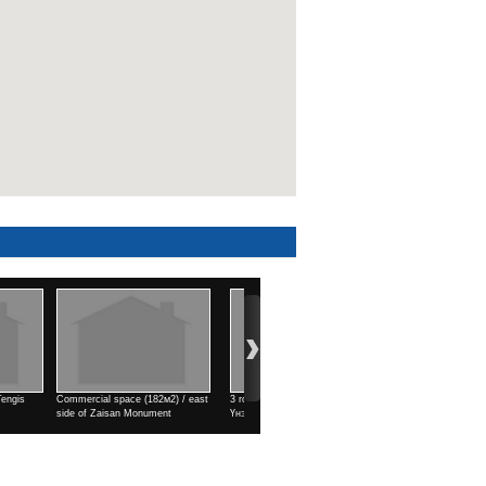
1 rooms / north side of Kino
4 rooms / Air port area
4 rooms / Air port area
Uildwer
Үнэ
Үнэ
Үнэ