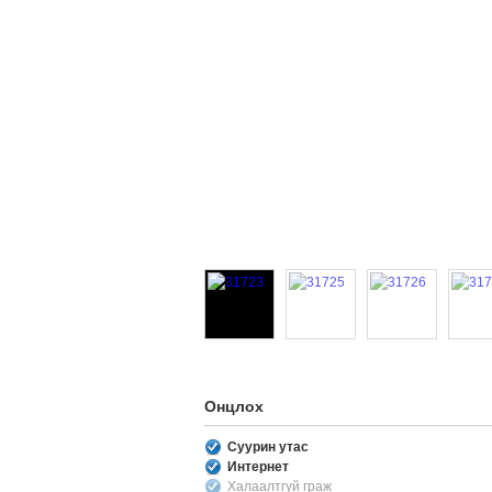
Онцлох
Суурин утас
Интернет
Халаалтгүй граж