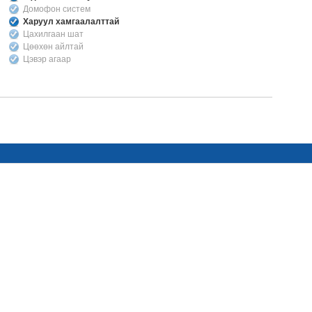
Домофон систем
Харуул хамгаалалттай
Цахилгаан шат
Цөөхөн айлтай
Цэвэр агаар