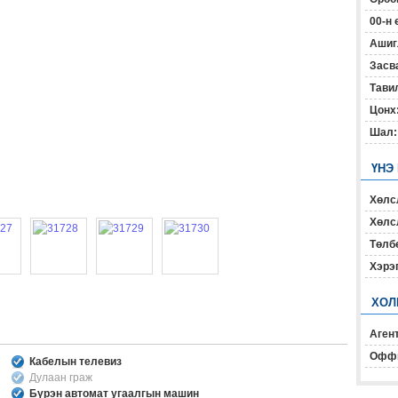
00-н 
Ашиг
Засв
Тавил
Цонх
Шал:
ҮНЭ
Хөлс
Хөлсл
Төлб
Хэрэ
ХОЛ
Агент
Офф
Кабелын телевиз
Дулаан граж
Бүрэн автомат угаалгын машин