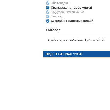
Эйр кондешн
Орцны хаалга төмөр кодтой
Гадуураа нэгдсэн хашаа
Тагттай
Хүүхдийн тоглоомын талбай
Тайлбар
Сүхбаатарын талбайгаас 1,46 км зайтай
ВИДЕО БА ПЛАН ЗУРАГ