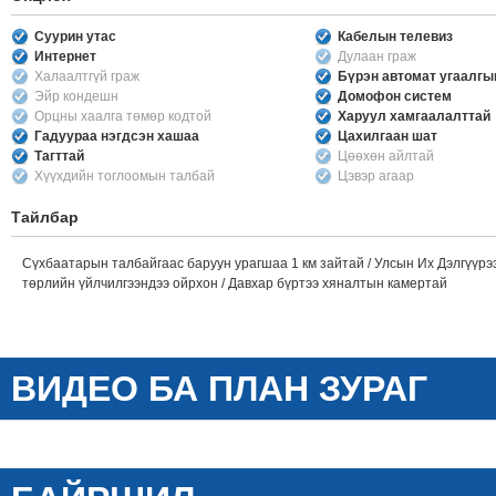
Суурин утас
Кабелын телевиз
Интернет
Дулаан граж
Халаалтгүй граж
Бүрэн автомат угаалг
Эйр кондешн
Домофон систем
Орцны хаалга төмөр кодтой
Харуул хамгаалалттай
Гадуураа нэгдсэн хашаа
Цахилгаан шат
Тагттай
Цөөхөн айлтай
Хүүхдийн тоглоомын талбай
Цэвэр агаар
Тайлбар
Сүхбаатарын талбайгаас баруун урагшаа 1 км зайтай / Улсын Их Дэлгүүрээс
төрлийн үйлчилгээндээ ойрхон / Давхар бүртээ хяналтын камертай
ВИДЕО БА ПЛАН ЗУРАГ