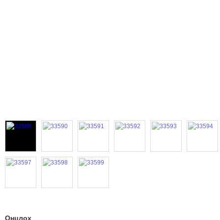
Онцлох