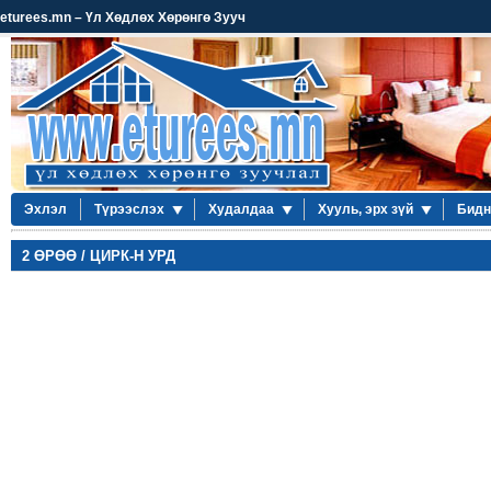
eturees.mn – Үл Хөдлөх Хөрөнгө Зууч
Эхлэл
Түрээслэх
Худалдаа
Хууль, эрх зүй
Бидн
2 ӨРӨӨ / ЦИРК-Н УРД