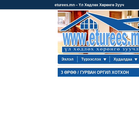
eturees.mn – Үл Хөдлөх Хөрөнгө Зууч
Эхлэл
Түрээслэх
Худалдаа
3 ӨРӨӨ / ГУРВАН ОРГИЛ ХОТХОН