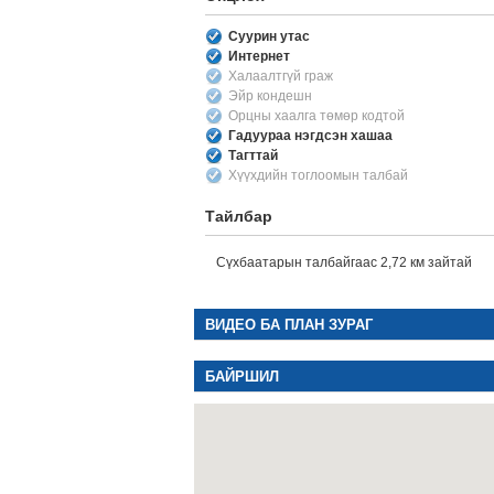
Суурин утас
Интернет
Халаалтгүй граж
Эйр кондешн
Орцны хаалга төмөр кодтой
Гадуураа нэгдсэн хашаа
Тагттай
Хүүхдийн тоглоомын талбай
Тайлбар
Сүхбаатарын талбайгаас 2,72 км зайтай
ВИДЕО БА ПЛАН ЗУРАГ
БАЙРШИЛ