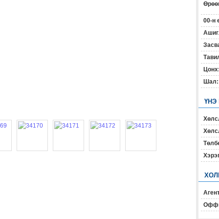
Өрөөн
00-н 
Ашиг
Засв
Тавил
Цонх
Шал:
ҮНЭ
Хөлс
Хөлсл
Төлб
Хэрэ
ХОЛ
Агент
Офф