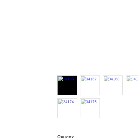
Онцлох