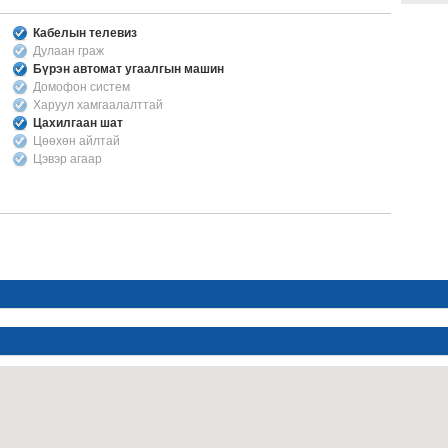
Кабелын телевиз
Дулаан граж
Бүрэн автомат угаалгын машин
Домофон систем
Харуул хамгаалалттай
Цахилгаан шат
Цөөхөн айлтай
Цэвэр агаар