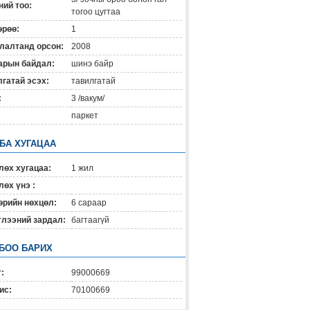
ий тоо:
тогоо цугтаа
өрөө:
1
лалтанд орсон:
2008
арын байдал:
шинэ байр
гатай эсэх:
тавилгатай
:
3 /вакум/
паркет
 БА ХУГАЦАА
лөх хугацаа:
1 жил
өх үнэ :
өрийн нөхцөл:
6 сараар
глээний зардал:
багтаагүй
БОО БАРИХ
:
99000669
ис:
70100669