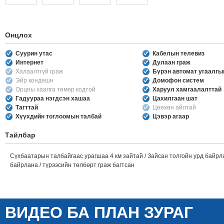
Онцлох
Суурин утас
Кабелын телевиз
Интернет
Дулаан граж
Халаалтгүй граж
Бүрэн автомат угаалг
Эйр кондешн
Домофон систем
Орцны хаалга төмөр кодтой
Харуул хамгаалалттай
Гадуураа нэгдсэн хашаа
Цахилгаан шат
Тагттай
Цөөхөн айлтай
Хүүхдийн тоглоомын талбай
Цэвэр агаар
Тайлбар
Сүхбаатарын талбайгаас урагшаа 4 км зайтай / Зайсан толгойн урд байрл
байрлана / түрээсийн төлбөрт граж багтсан
ВИДЕО БА ПЛАН ЗУРАГ