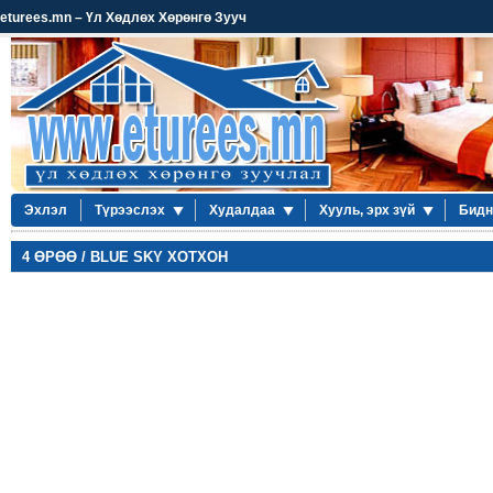
eturees.mn – Үл Хөдлөх Хөрөнгө Зууч
Эхлэл
Түрээслэх
Худалдаа
Хууль, эрх зүй
Бидн
4 ӨРӨӨ / BLUE SKY ХОТХОН