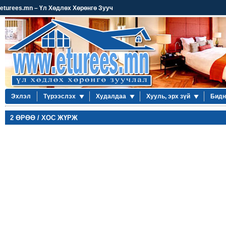
eturees.mn – Үл Хөдлөх Хөрөнгө Зууч
Эхлэл
Түрээслэх
Худалдаа
Хууль, эрх зүй
Бидн
2 ӨРӨӨ / ХОС ЖҮРЖ