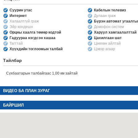
Суурин утас
Кабелын телевиз
Интернет
Дулаан граж
Халаалтгүй граж
Бүрэн автомат угаалг
Эйр кондешн
Домофон систем
Орцны хаалга төмөр кодтой
Харуул хамгаалалттай
Гадуураа нэгдсэн хашаа
Цахилгаан шат
Тагттай
Цөөхөн айлтай
Хүүхдийн тоглоомын талбай
Цэвэр агаар
Тайлбар
Сүхбаатарын талбайгаас 1,00 км зайтай
ВИДЕО БА ПЛАН ЗУРАГ
БАЙРШИЛ