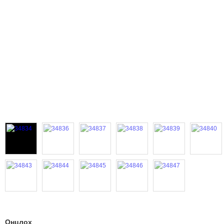
Онцлох