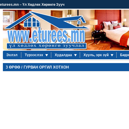
eturees.mn – Үл Хөдлөх Хөрөнгө Зууч
Эхлэл
Түрээслэх
Худалдаа
Хууль, эрх зүй
Бидн
3 ӨРӨӨ / ГУРВАН ОРГИЛ ХОТХОН