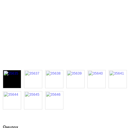
Онцлох