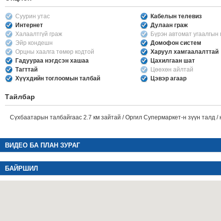
Суурин утас
Кабелын телевиз
Интернет
Дулаан граж
Халаалтгүй граж
Бүрэн автомат угаалгын
Эйр кондешн
Домофон систем
Орцны хаалга төмөр кодтой
Харуул хамгаалалттай
Гадуураа нэгдсэн хашаа
Цахилгаан шат
Тагттай
Цөөхөн айлтай
Хүүхдийн тоглоомын талбай
Цэвэр агаар
Тайлбар
Сүхбаатарын талбайгаас 2.7 км зайтай / Оргил Супермаркет-н зүүн талд /
ВИДЕО БА ПЛАН ЗУРАГ
БАЙРШИЛ