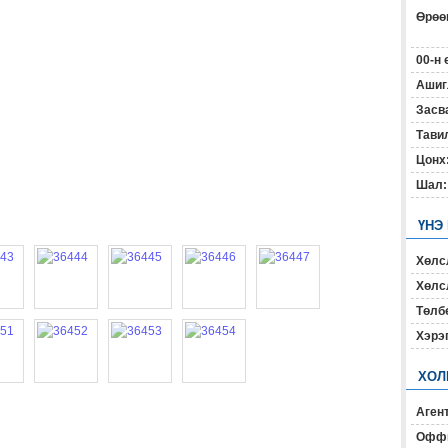
Өрөөн
00-н 
Ашиг
Засв
Тавил
Цонх
Шал:
ҮНЭ
Хөлс
Хөлсл
Төлб
Хэрэ
ХОЛ
Агент
Офф