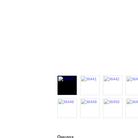
Онцлох