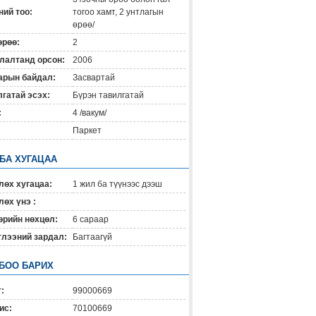
ий тоо:
тогоо хамт, 2 унтлагын
өрөө/
өрөө:
2
лалтанд орсон:
2006
арын байдал:
Засвартай
гатай эсэх:
Бүрэн тавилгатай
:
4 /вакум/
Паркет
 БА ХУГАЦАА
лөх хугацаа:
1 жил ба түүнээс дээш
өх үнэ :
өрийн нөхцөл:
6 capaap
глээний зардал:
Багтаагүй
БОО БАРИХ
:
99000669
ис:
70100669