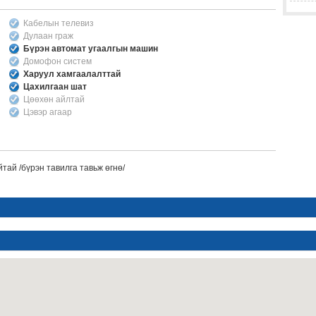
Кабелын телевиз
Дулаан граж
Бүрэн автомат угаалгын машин
Домофон систем
Харуул хамгаалалттай
Цахилгаан шат
Цөөхөн айлтай
Цэвэр агаар
тай /бүрэн тавилга тавьж өгнө/