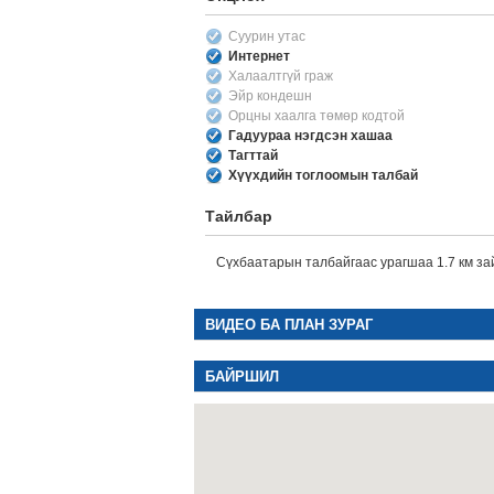
Суурин утас
Интернет
Халаалтгүй граж
Эйр кондешн
Орцны хаалга төмөр кодтой
Гадуураа нэгдсэн хашаа
Тагттай
Хүүхдийн тоглоомын талбай
Тайлбар
Сүхбаатарын талбайгаас урагшаа 1.7 км зай
ВИДЕО БА ПЛАН ЗУРАГ
БАЙРШИЛ