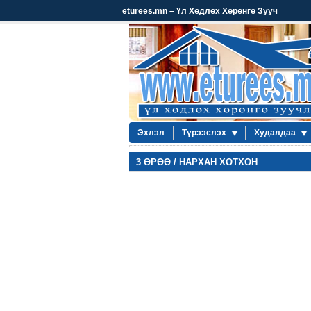
eturees.mn – Үл Хөдлөх Хөрөнгө Зууч
Эхлэл
Түрээслэх
Худалдаа
3 ӨРӨӨ / НАРХАН ХОТХОН