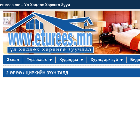
eturees.mn – Үл Хөдлөх Хөрөнгө Зууч
Эхлэл
Түрээслэх
Худалдаа
Хууль, эрх зүй
Бидн
2 ӨРӨӨ / ЦИРКИЙН ЗҮҮН ТАЛД