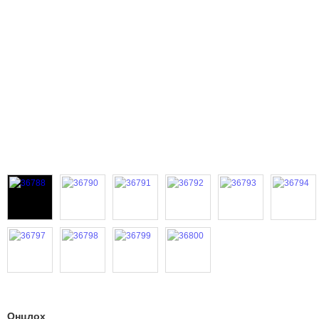
Онцлох