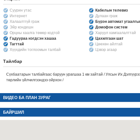
Суурин утас
Кабелын телевиз
Интернет
Дулаан граж
Халаалтгүй граж
Бүрэн автомат угаалг
Эйр кондешн
Домофон систем
Орцны хаалга төмөр кодтой
Харуул хамгаалалттай
Гадуураа нэгдсэн хашаа
Цахилгаан шат
Тагттай
Цөөхөн айлтай
Хүүхдийн тоглоомын талбай
Цэвэр агаар
Тайлбар
Сүхбаатарын талбайгаас баруун урагшаа 1 км зайтай / Улсын Их Дэлгүүрээс
төрлийн үйлчилгээндээ ойрхон /
ВИДЕО БА ПЛАН ЗУРАГ
БАЙРШИЛ