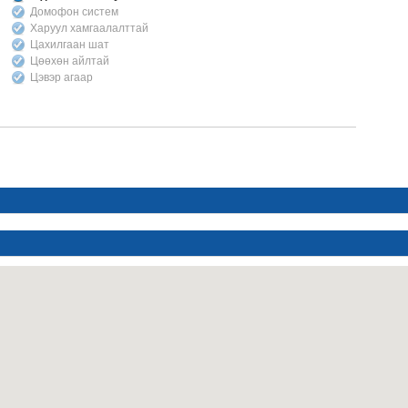
Домофон систем
Харуул хамгаалалттай
Цахилгаан шат
Цөөхөн айлтай
Цэвэр агаар