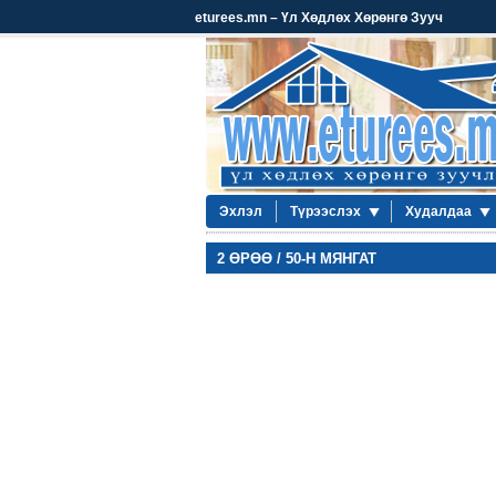
eturees.mn – Үл Хөдлөх Хөрөнгө Зууч
Эхлэл
Түрээслэх
Худалдаа
2 ӨРӨӨ / 50-Н МЯНГАТ