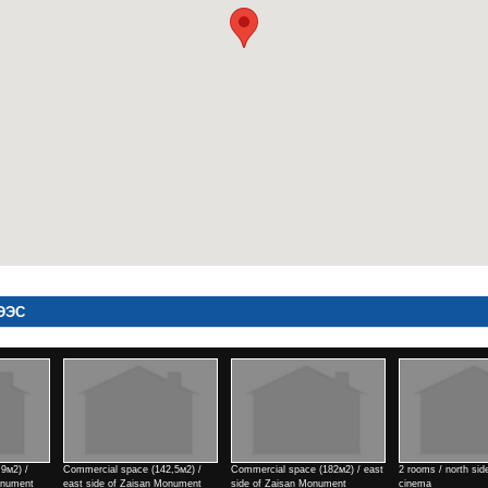
ЭЭС
,5м2) /
Commercial space (182м2) / east
2 rooms / north side of Tengis
Commercial space (
onument
side of Zaisan Monument
cinema
side of Zaisan Mo