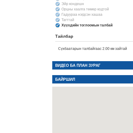
Эйр кондешн
Орцны хаалга төмөр кодтой
Гадуураа нэгдсэн хашаа
Тагттай
Хүүхдийн тоглоомын талбай
Тайлбар
Сүхбаатарын талбайгаас 2.00 км зайтай
ВИДЕО БА ПЛАН ЗУРАГ
БАЙРШИЛ