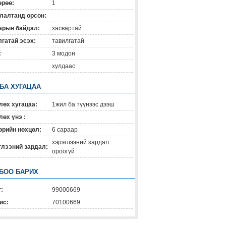
өрөө:
1
лалтанд орсон:
арын байдал:
засвартай
гатай эсэх:
тавилгатай
:
3 модон
хулдаас
 БА ХУГАЦАА
лөх хугацаа:
1жил ба түүнээс дээш
өх үнэ :
өрийн нөхцөл:
6 capaap
хэрэглээний зардал
глээний зардал:
ороогүй
БОО БАРИХ
:
99000669
ис:
70100669