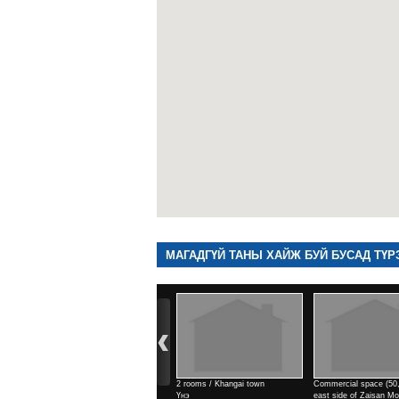
МАГАДГҮЙ ТАНЫ ХАЙЖ БУЙ БУСАД ТҮР
2 rooms / Khangai town
Commercial space (50,9м2) /
Commercial space (142
Үнэ
east side of Zaisan Monument
east side of Zaisan M