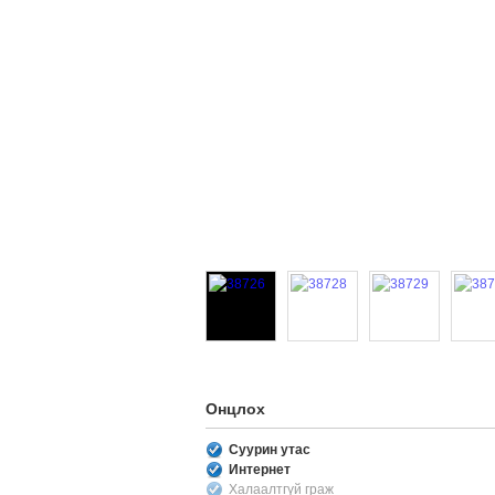
Онцлох
Суурин утас
Интернет
Халаалтгүй граж