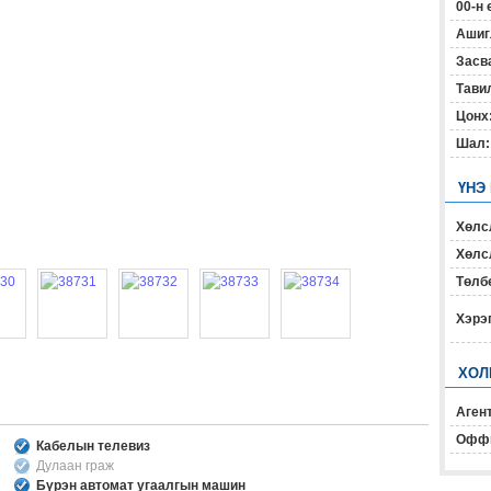
00-н 
Ашиг
Засв
Тавил
Цонх
Шал:
ҮНЭ
Хөлс
Хөлсл
Төлб
Хэрэ
ХОЛ
Агент
Офф
Кабелын телевиз
Дулаан граж
Бүрэн автомат угаалгын машин