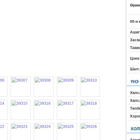
Өрөөн
00-н 
Ашиг
Засв
Тавил
Цонх
Шал:
ҮНЭ
Хөлс
Хөлсл
Төлб
Хэрэ
ХОЛ