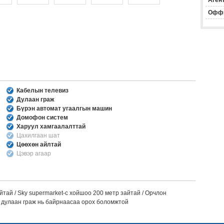
Агент
Офф
Кабелын телевиз
Дулаан граж
Бүрэн автомат угаалгын машин
Домофон систем
Харуул хамгаалалттай
Цахилгаан шат
Цөөхөн айлтай
Цэвэр агаар
йтай / Sky supermarket-с хойшоо 200 метр зайтай / Орчлон
 дулаан граж нь байрнаасаа орох боломжтой