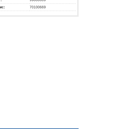
:
99000669
ис:
70100669