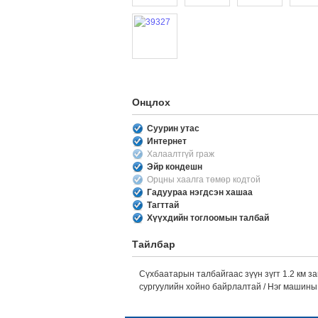
Онцлох
Суурин утас
Интернет
Халаалтгүй граж
Эйр кондешн
Орцны хаалга төмөр кодтой
Гадуураа нэгдсэн хашаа
Тагттай
Хүүхдийн тоглоомын талбай
Тайлбар
Сүхбаатарын талбайгаас зүүн зүгт 1.2 км за
сургуулийн хойно байрлалтай / Нэг машины