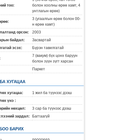
ий тоо:
болон хоолны өрөө хамт, 4
унтлагын өрөө)
3 (угаалгын өрөө болон 00-
өрөө:
н өрөө хамт)
лалтанд орсон:
2003
арын байдал:
Засвартай
гатай эсэх:
Бүрэн тавилгатай
7 (вакум) бүх цонх баруун
:
болон зүүн зүгт харсан
Паркет
 БА ХУГАЦАА
лөх хугацаа:
1 жил ба түүнээс дээш
өх үнэ :
өрийн нөхцөл:
3 сар ба түүнээс дээш
глээний зардал:
Багтаагүй
БОО БАРИХ