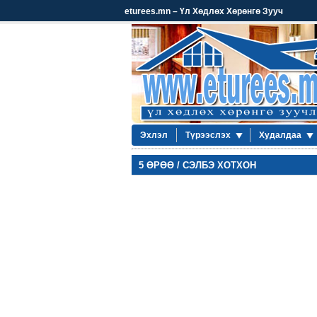
eturees.mn – Үл Хөдлөх Хөрөнгө Зууч
Эхлэл
Түрээслэх
Худалдаа
5 ӨРӨӨ / СЭЛБЭ ХОТХОН