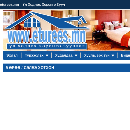
eturees.mn – Үл Хөдлөх Хөрөнгө Зууч
Эхлэл
Түрээслэх
Худалдаа
Хууль, эрх зүй
Бидн
5 ӨРӨӨ / СЭЛБЭ ХОТХОН