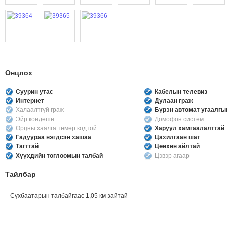
Онцлох
Суурин утас
Кабелын телевиз
Интернет
Дулаан граж
Халаалтгүй граж
Бүрэн автомат угаалг
Эйр кондешн
Домофон систем
Орцны хаалга төмөр кодтой
Харуул хамгаалалттай
Гадуураа нэгдсэн хашаа
Цахилгаан шат
Тагттай
Цөөхөн айлтай
Хүүхдийн тоглоомын талбай
Цэвэр агаар
Тайлбар
Сүхбаатарын талбайгаас 1,05 км зайтай