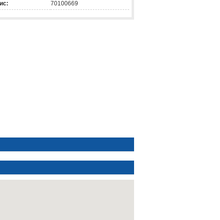
ис:
70100669