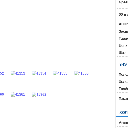
Өрөөн
00-н 
Ашиг
Засв
Тавил
Цонх
Шал:
ҮНЭ
Хөлс
Хөлсл
Төлб
Хэрэ
ХОЛ
Агент