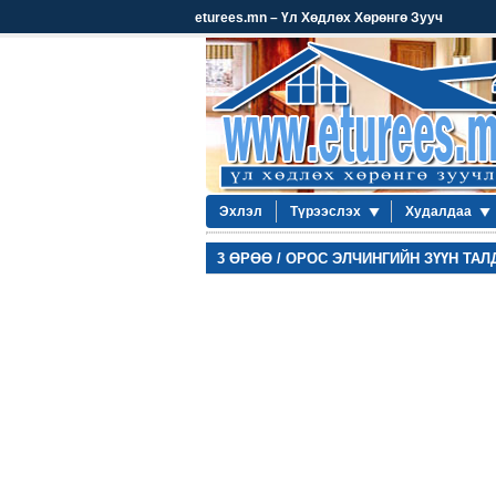
eturees.mn – Үл Хөдлөх Хөрөнгө Зууч
Эхлэл
Түрээслэх
Худалдаа
3 ӨРӨӨ / ОРОС ЭЛЧИНГИЙН ЗҮҮН ТАЛ