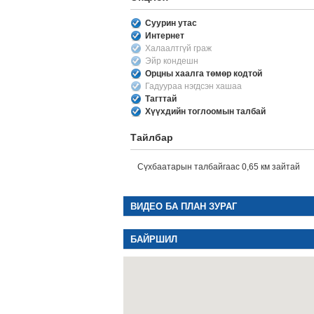
Суурин утас
Интернет
Халаалтгүй граж
Эйр кондешн
Орцны хаалга төмөр кодтой
Гадуураа нэгдсэн хашаа
Тагттай
Хүүхдийн тоглоомын талбай
Тайлбар
Сүхбаатарын талбайгаас 0,65 км зайтай
ВИДЕО БА ПЛАН ЗУРАГ
БАЙРШИЛ