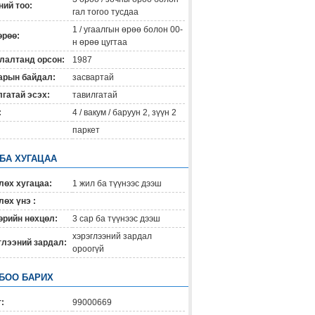
ий тоо:
гал тогоо тусдаа
1 / угаалгын өрөө болон 00-
өрөө:
н өрөө цугтаа
лалтанд орсон:
1987
арын байдал:
засвартай
гатай эсэх:
тавилгатай
:
4 / вакум / баруун 2, зүүн 2
паркет
 БА ХУГАЦАА
лөх хугацаа:
1 жил ба түүнээс дээш
өх үнэ :
өрийн нөхцөл:
3 сар ба түүнээс дээш
хэрэглээний зардал
глээний зардал:
ороогүй
БОО БАРИХ
:
99000669