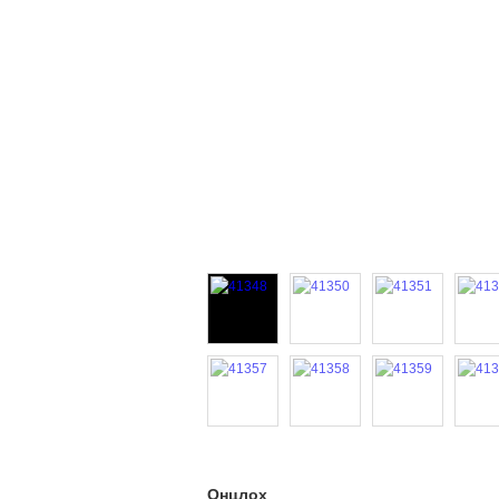
Онцлох