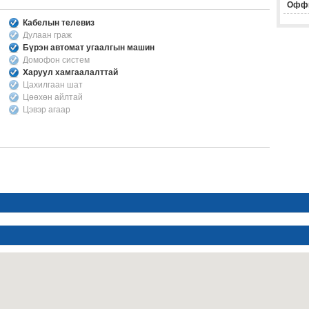
Офф
Кабелын телевиз
Дулаан граж
Бүрэн автомат угаалгын машин
Домофон систем
Харуул хамгаалалттай
Цахилгаан шат
Цөөхөн айлтай
Цэвэр агаар