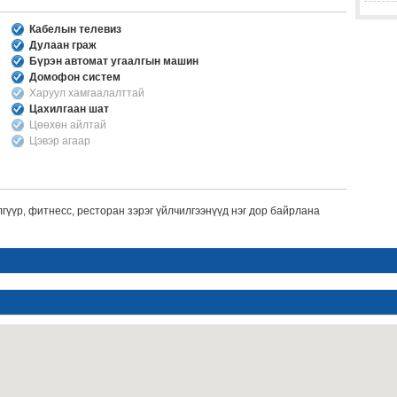
Кабелын телевиз
Дулаан граж
Бүрэн автомат угаалгын машин
Домофон систем
Харуул хамгаалалттай
Цахилгаан шат
Цөөхөн айлтай
Цэвэр агаар
гүүр, фитнесс, ресторан зэрэг үйлчилгээнүүд нэг дор байрлана