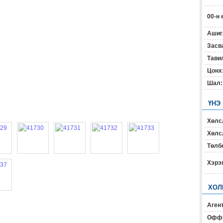
00-н 
Ашиг
Засв
Тавил
Цонх
Шал:
ҮНЭ
Хөлс
Хөлсл
Төлб
Хэрэ
ХОЛ
Агент
Офф