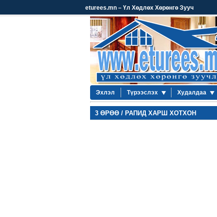
eturees.mn – Үл Хөдлөх Хөрөнгө Зууч
Эхлэл
Түрээслэх
Худалдаа
3 ӨРӨӨ / РАПИД ХАРШ ХОТХОН