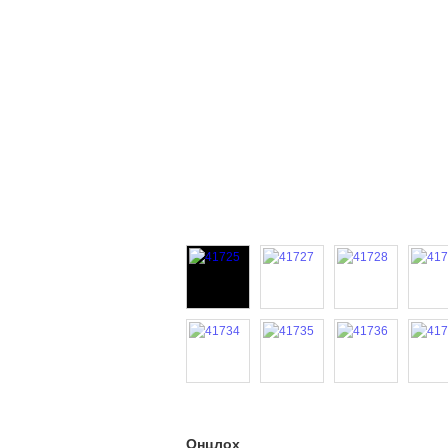
Онцлох