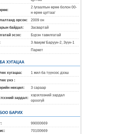
2 /угаалгын өрөө болон 00-
өрөө:
н өрөө цугтаа/
лалтанд орсон:
2009 он
арын байдал:
Засвартай
гатай эсэх:
Бүрэн тавилгатай
:
3 /вакум/ Баруун-2, Зүүн-1
Паркет
 БА ХУГАЦАА
лөх хугацаа:
1 жил ба түүнээс дээш
өх үнэ :
өрийн нөхцөл:
3 capaap
хэрэглээний зардал
глээний зардал:
ороогүй
БОО БАРИХ
:
99000669
ис:
70100669