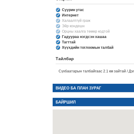
Суурин утас
Интернет
Халаалтгүй граж
Эйр кондешн
Орцны хаалга төмөр кодтой
Гадуураа нэгдсэн хашаа
Тагттай
Хүүхдийн тоглоомын талбай
Тайлбар
Сүхбаатарын талбайгаас 2.1 км зайтай / Дэл
ВИДЕО БА ПЛАН ЗУРАГ
БАЙРШИЛ